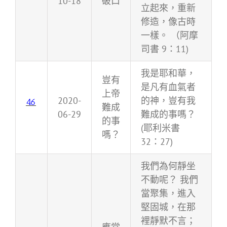
10-18
破口
立起來，重新
修造，像古時
一樣。 （阿摩
司書 9：11)
我是耶和華，
豈有
是凡有血氣者
上帝
2020-
的神，豈有我
46
難成
06-29
難成的事嗎？
的事
(耶利米書
嗎？
32：27)
我們為何靜坐
不動呢？ 我們
當聚集，進入
堅固城，在那
裡靜默不言；