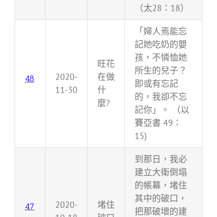
（太28：18）
「婦人焉能忘
記她吃奶的嬰
孩，不憐恤她
旺花
所生的兒子？
2020-
在做
48
即或有忘記
11-30
什
的，我卻不忘
麼?
記你」。 （以
賽亞書 49：
15)
到那日，我必
建立大衛倒塌
的帳幕，堵住
其中的破口，
2020-
堵住
47
把那破壞的建