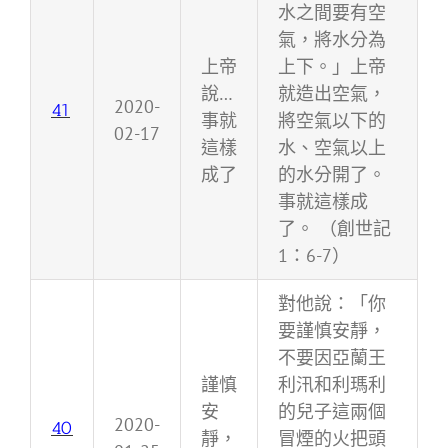
水之間要有空
氣，將水分為
上帝
上下。」上帝
說…
就造出空氣，
2020-
41
事就
將空氣以下的
02-17
這樣
水、空氣以上
成了
的水分開了。
事就這樣成
了。 （創世記
1：6-7）
對他說：「你
要謹慎安靜，
不要因亞蘭王
謹慎
利汛和利瑪利
安
的兒子這兩個
2020-
40
靜，
冒煙的火把頭