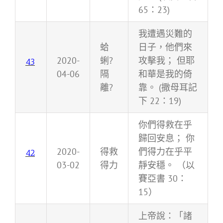
65：23)
我遭遇災難的
蛤
日子，他們來
2020-
蜊?
攻擊我； 但耶
43
04-06
隔
和華是我的倚
離?
靠。 (撒母耳記
下 22：19)
你們得救在乎
歸回安息； 你
2020-
得救
們得力在乎平
42
03-02
得力
靜安穩。 （以
賽亞書 30：
15）
上帝說：「諸