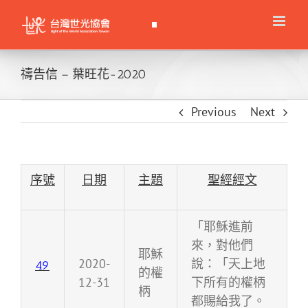
Skip
to
content
禱告信 – 葉旺花-2020
Previous
Next
序號
日期
主題
聖經經文
「耶穌進前
來，對他們
耶穌
2020-
說：「天上地
49
的權
12-31
下所有的權柄
柄
都賜給我了。