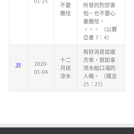
01-25
不要
所發的烈怒害
膽怯
怕，也不要心
裏膽怯。
。。。 （以賽
亞書 7：4）
有好消息從遠
十二
方來，就如拿
2020-
39
月送
涼水給口渴的
01-04
涼水
人喝。 （箴言
25：25）