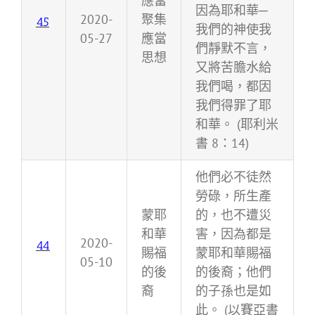
應當
因為耶和華─
2020-
聚集
45
我們的神使我
05-27
應當
們靜默不言，
思想
又將苦膽水給
我們喝，都因
我們得罪了耶
和華。 (耶利米
書 8：14)
他們必不徒然
勞碌，所生產
蒙耶
的，也不遭災
和華
害，因為都是
2020-
44
賜福
蒙耶和華賜福
05-10
的後
的後裔；他們
裔
的子孫也是如
此。 (以賽亞書