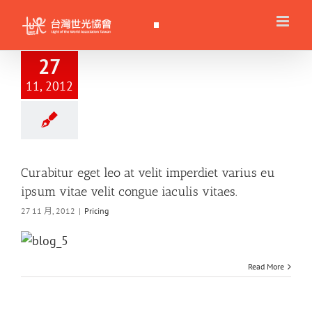
Skip
to
content
27
11, 2012
Curabitur eget leo at velit imperdiet varius eu
ipsum vitae velit congue iaculis vitaes.
27 11 月, 2012
|
Pricing
Read More