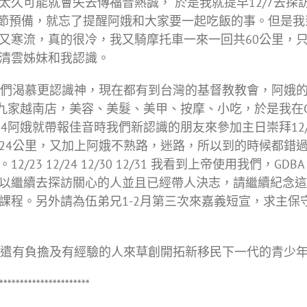
拖太久可能就會失去傳福音熱誠， 於是我就提早12/7去
誕節預備，就忘了提醒阿娥和大家要一起吃飯的事。但是我到
又寒流，真的很冷，我又騎摩托車一來一回共60公里，
清雲姊妹和我認識。
們渴慕更認識神，現在都有到台灣的基督教教會，阿娥的
有九家越南店，美容、美髮、美甲、按摩、小吃，於是我在G
2/24阿娥就帶報佳音時我們新認識的朋友來參加主日崇拜12/
A要24公里，又加上阿娥不熟路，迷路，所以到的時候都
23 12/24 12/30 12/31 我看到上帝使用我們，
以繼續去探訪關心的人並且已經帶人決志，請繼續紀念這
課程。另外請為伍弟兄1-2月第三次來嘉義短宣，求主保
遣有負擔及有經驗的人來草創開拓新移民下一代的青少年
**********************