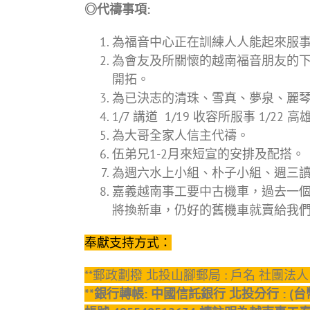
◎代禱事項:
為福音中心正在訓練人人能起來服
為會友及所關懷的越南福音朋友的下
開拓。
為已決志的清珠、雪真、夢泉、麗
1/7 講道 1/19 收容所服事 1/2
為大哥全家人信主代禱。
伍弟兄1-2月來短宣的安排及配搭。
為週六水上小組、朴子小組、週三
嘉義越南事工要中古機車，過去一
將換新車，仍好的舊機車就賣給我
奉獻支持方式：
**郵政劃撥 北投山腳郵局 : 戶名 社團法人
**銀行轉帳: 中國信託銀行 北投分行 : 