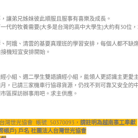
事，讓弟兄姊妹彼此順服且服事有喜樂及成長。
一代的牧養需要(大多是台灣的高中大學生)大約有30位
琴、阿娥、清雲的基要真理班的學習安排，每個人都不缺
2 高雄接機短宣安排開始。
讀經小組、週二學生雙語讀經小組，能領人更認識主更愛
個月，已請三家機車行協尋貨源，仍找不到可靠又安全的
們市區探訪辦事用吧。求主供應。
台灣世光協會 帳號 50370093，
請註明為
越南事工
奉獻
(台幣帳戶) 戶名 社團法人台灣世光協會