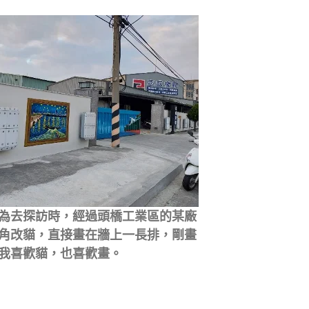
為去探訪時，經過頭橋工業區的某廠
角改貓，直接畫在牆上一長排，剛畫
我喜歡貓，也喜歡畫。