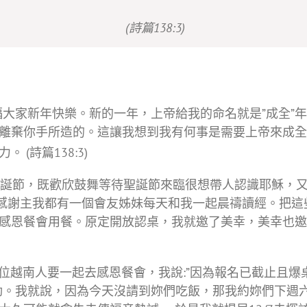
(詩篇138:3)
大家新年快樂。新的一年，上帝給我的命名就是”成全”年，
離棄你手所造的。這讓我想到我有何事是需要上帝來成全
力。
(詩篇138:3)
誕節，既歡欣鼓舞等待聖誕節來臨很想帶人認識耶穌，又
感謝主我都有一個會友姊妹每天和我一起晨禱讀經。把這些壓力
感恩餐會用餐。原定開放認桌，我就邀了美幸，美幸也邀
5位越南人要一起去感恩餐會，我說:”因為報名已截止且爆
動。我就說，因為今天沒請到妳們吃飯，那我約妳們下週六