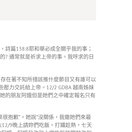
詩篇138:8耶和華必成全關乎我的事；
的? 通常就是祈求上帝的事。我呼求的日
存在著不知所措該推什麼節目又有誰可以
交託給上帝。12/2 GDBA 越南姊妹
她的朋友阿娥但是她們之中確定報名只有
桌很抱歉”。她說”沒關係，我邀她們來最
12/9晚上請妳們吃飯。打鐵趁熱，七天