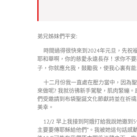
弟兄姊妹們平安:
時間過得很快來到2024年元旦，先祝福
耶和華啊，你的慈愛永遠長存！求你不要
子，你就應允我，鼓勵我，使我心裏有能
十二月份我一直處在壓力當中，因為聖
來做呢? 我就彷彿新手駕駛，肌肉緊繃。
們受邀請到布袋聖誕文化節獻詩並在祈禱
美幸。
12/2 早上我接到阿娥打給我說她邀到
主要要傳耶穌給他們”。我被她這句話感