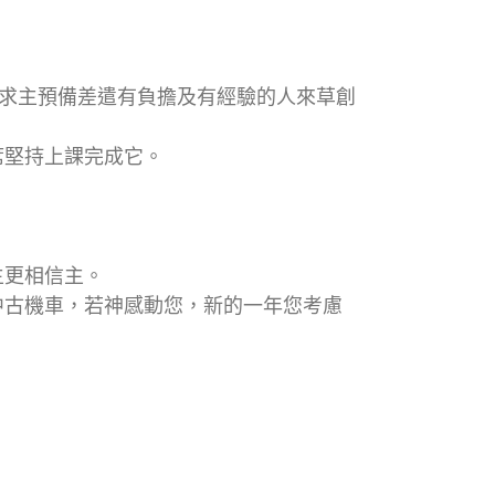
，求主預備差遣有負擔及有經驗的人來草創
席堅持上課完成它。
主更相信主。
中古機車，若神感動您，新的一年您考慮