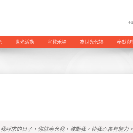
主
光
世光活動
宣教禾場
為世光代禱
奉獻與
我呼求的日子，你就應允我，鼓勵我，使我心裏有能力