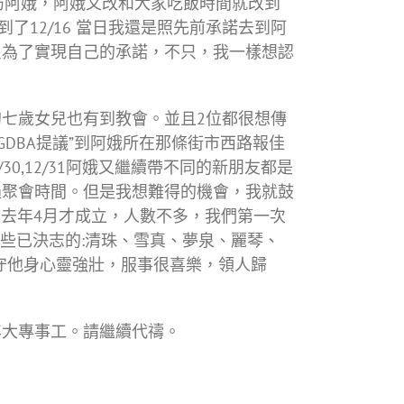
探訪阿娥，阿娥又改和大家吃飯時間就改到
了12/16 當日我還是照先前承諾去到阿
只為了實現自己的承諾，不只，我一樣想認
七歲女兒也有到教會。並且2位都很想傳
DBA提議”到阿娥所在那條街市西路報佳
30,12/31阿娥又繼續帶不同的新朋友都是
錯過聚會時間。但是我想難得的機會，我就鼓
GDBA 去年4月才成立，人數不多，我們第一次
些已決志的:清珠、雪真、夢泉、麗琴、
守他身心靈強壯，服事很喜樂，領人歸
大專事工。請繼續代禱。