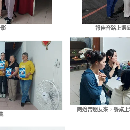
合影
報佳音路上遇
阿娥帶朋友來，餐桌上
業