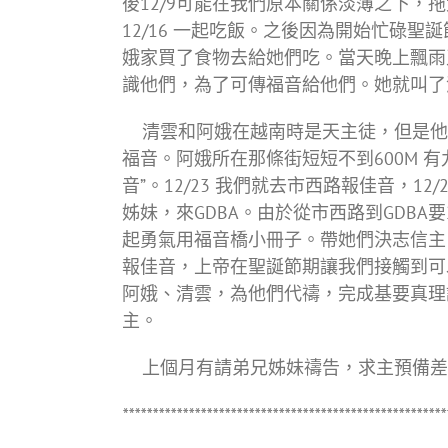
後12/9可能在我們原本關係淡薄之下，
12/16 一起吃飯。之後因為開始忙碌聖
娥家買了食物去給她們吃。當天晚上飄雨
識他們，為了可傳福音給他們。她就叫了
清雲和阿娥在越南時是天主徒，但是他
福音。阿娥所在那條街短短不到600M 
音”。12/23 我們就去市西路報佳音，1
姊妹，來GDBA。由於從市西路到GDB
起勇氣用福音橋小冊子。帶她們決志信主。12/
報佳音，上帝在聖誕節期讓我們接觸到可
阿娥、清雲，為他們代禱，完成基要真理
主。
上個月有請弟兄姊妹禱告，求主預備差
******************************************************