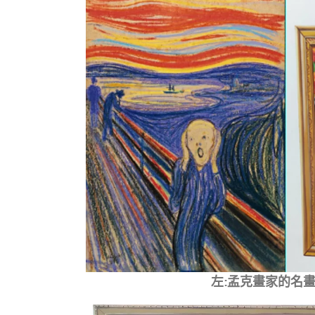
左:孟克畫家的名畫