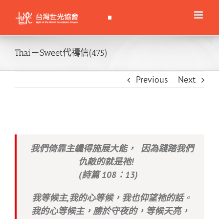
Skip
to
content
Thai－Sweet代禱信(475)
Previous
Next
我們倚靠主纔得施展大能，
因為踐踏我們
仇敵的就是祂!
(詩篇 108：13)
我等候主,我的心等候，我也仰望祂的話
。
我的心等候主，勝於守夜的，等候天亮，