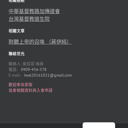
相關連結
中華基督教路加傳道會
台灣基督教道生院
相關文章
聆聽上帝的召喚 （蔣伊純）
聯絡世光
聯絡人: 吳佳容 姊妹
電話:
0909-456-578
E-mail:
lwat20161021@gmail.com
歡迎來信索取
協會相關資料與入會申請
English