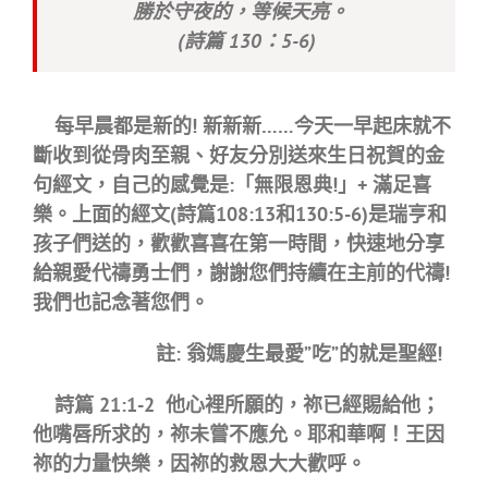
勝於守夜的，等候天亮
。
(詩篇 130：5-6)
每早晨都是新的! 新新新……
今天一早起床就不
斷收到從骨肉至親、好友分別送來生日祝賀的金
句經文，自己的感覺是
:
「
無限恩典
!」+ 滿足喜
樂。上面的經文(詩篇
108:13
和
130:5-6
)是瑞亨和
孩子們送的，歡歡喜喜在第一時間，快速地分享
給親愛代禱勇士們，謝謝您們持續在主前的代禱!
我們也記念著您們。
註: 翁媽慶生最愛”吃”的就是聖經
!
詩篇 21:1-2 他心裡所願的，祢已經賜給他；
他嘴唇所求的，祢未嘗不應允。耶和華啊！王因
祢的力量快樂，因祢的救恩大大歡呼。