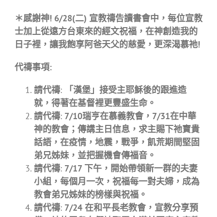
＊感謝神! 6/28(二) 宣教禱告讀書會中，每位宣教
士加上從遠方台東來的經文祝福，在神創造我的
日子裡，讓我飽享阿爸天父的慈愛，更深渴慕祂!
代禱事項:
請代禱
:
「漢堡」接受主耶穌後的跟進造
就，得著在基督裡更豐盛生命。
請代禱
:
7/10瑞亨在慕義教會，7/31在中華
神的教會；傳講主日信息，求主賜下祂寶貴
話語，在疫情，地震，戰爭，飢荒期間堅固
弟兄姊妹，並把握機會傳福音。
請代禱
:
7/17 下午，開始帶領新一群的夫妻
小組，每個月一次，祝福每一對夫婦，成為
教會弟兄姊妹的榜樣與祝福。
請代禱
:
7/24 在和平長老教會，宣教分享預