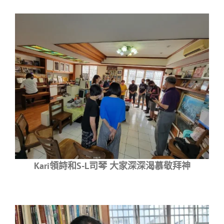
Kari領詩和S-L司琴 大家深深渴慕敬拜神