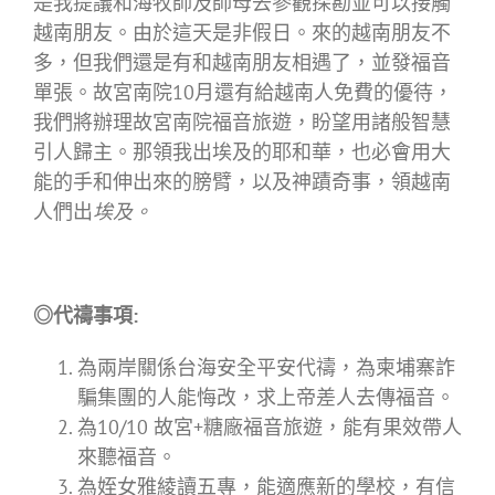
是我提議和海牧師及師母去參觀探勘並可以接觸
越南朋友。由於這天是非假日。來的越南朋友不
多，但我們還是有和越南朋友相遇了，並發福音
單張。故宮南院10月還有給越南人免費的優待，
我們將辦理故宮南院福音旅遊，盼望用諸般智慧
引人歸主。那領我出埃及的耶和華，也必會用大
能的手和伸出來的膀臂，以及神蹟奇事，領越南
人們出
埃及。
◎代禱事項:
為兩岸關係台海安全平安代禱，為柬埔寨詐
騙集團的人能悔改，求上帝差人去傳福音。
為10/10 故宮+糖廠福音旅遊，能有果效帶人
來聽福音。
為姪女雅綾讀五專，能適應新的學校，有信