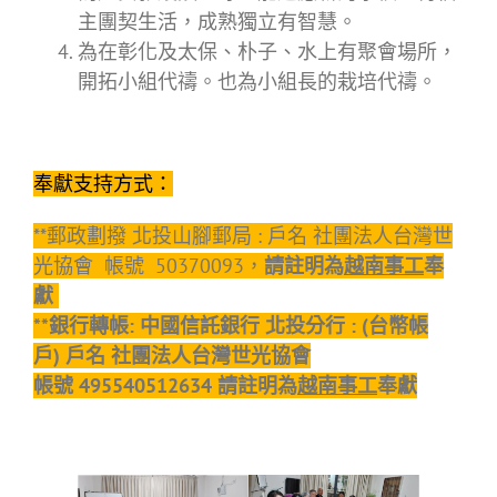
主團契生活，成熟獨立有智慧。
為在彰化及太保、朴子、水上有聚會場所，
開拓小組代禱。也為小組長的栽培代禱。
奉獻支持方式：
**郵政劃撥 北投山腳郵局 : 戶名 社團法人台灣世
光協會 帳號 50370093，
請註明為
越南事工
奉
獻
**銀行轉帳: 中國信託銀行 北投分行 : (台幣帳
戶) 戶名 社團法人台灣世光協會
帳號 495540512634 請註明為
越南事工
奉獻