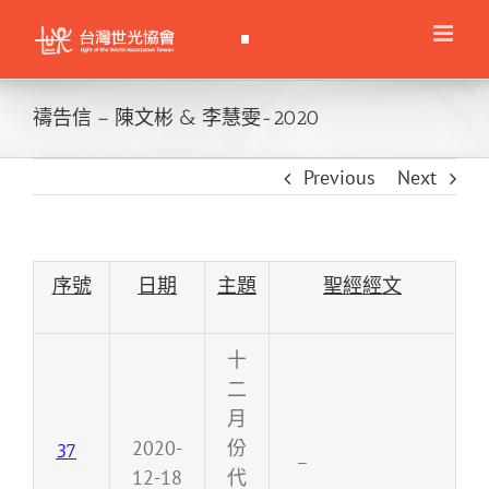
Skip
to
content
禱告信 – 陳文彬 & 李慧雯-2020
Previous
Next
序號
日期
主題
聖經經文
十
二
月
2020-
份
37
–
12-18
代