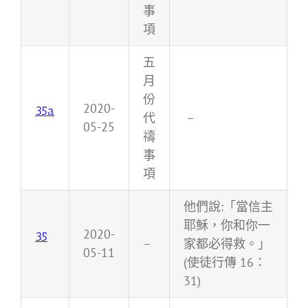
事
項
五
月
份
2020-
35a
代
–
05-25
禱
事
項
他們說:「當信主
耶穌，你和你一
2020-
35
–
家都必得救。」
05-11
(使徒行傳 16：
31)