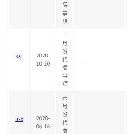
禱
事
項
十
月
份
2020-
36
代
–
10-20
禱
事
項
六
月
份
2020-
35b
代
–
06-16
禱