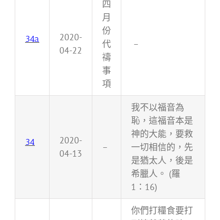
四
月
份
2020-
34a
代
–
04-22
禱
事
項
我不以福音為
恥，這福音本是
神的大能，要救
2020-
34
–
一切相信的，先
04-13
是猶太人，後是
希臘人。 (羅
1：16)
你們打糧食要打