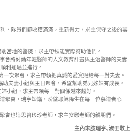
常順利，隊員們都收穫滿滿，重新得力，求主保守之後的籌
地區協助當地的醫院，求主帶領能實際幫助他們。
的董事會將討論年輕醫師的人文教育計畫與主治醫師的夫妻
望順利通過並進行。
妻第一次聚會，求主帶領把真誠的愛賞賜給每一對夫妻。
教會協助夫妻小組與主日聚會，希望幫助弟兄姊妹有成長。
會的夫婦小組，求主帶領每一對關係越來越好。
誕佈道聚會，瑞亨短講，盼望耶穌降生在每一位慕道者心
感恩聚會也追思曾珍珍老師，求主安慰老師的親朋們。
主內末肢瑞亨､淑壬敬上