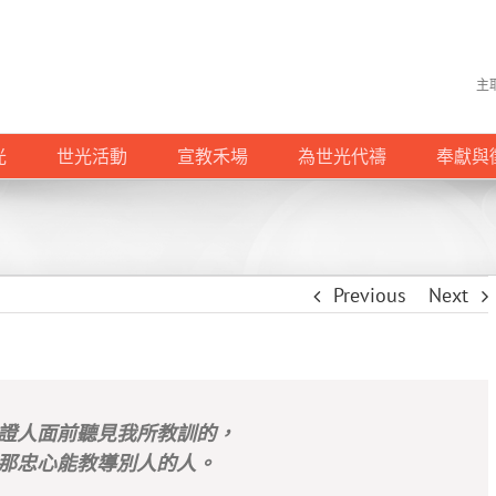
主
光
世光活動
宣教禾場
為世光代禱
奉獻與
Previous
Next
證人面前聽見我所教訓的，
那忠心能教導別人的人。