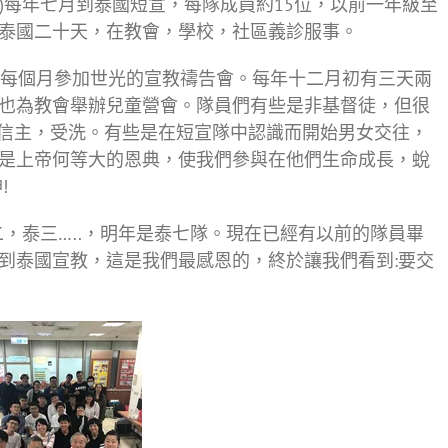
泰國隊)每年七月到泰國短宣，每隊成員約15位，以前一年級至
泰國二十天，在教會，學校，社區義診服事。
每個月參加世光的宣教禱告會。每年十二月初有三天兩
也為教會舉辦兒童營會。隊員們有些是非基督徒，但很
都信主，受洗。有些是在短宣隊中認識而開始男女交往，
是上帝何等大的恩典，使我們參與在他們生命成長，蛻
!
，泰三…..，明年是泰七隊。現在已經有以前的隊員畢
到泰國宣教，這是我們最感恩的，終於讓我們看到:要交