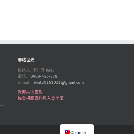
聯絡世光
聯絡人: 吳佳容 姊妹
電話:
0909-456-578
E-mail:
lwat20161021@gmail.com
歡迎來信索取
協會相關資料與入會申請
）
English
Chinese