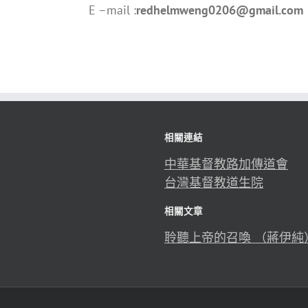
E –mail :
redhelmweng0206@gmail.com
相關連結
中華基督教路加傳道會
台灣基督教道生院
相關文章
聆聽上帝的召喚 （蔣伊純