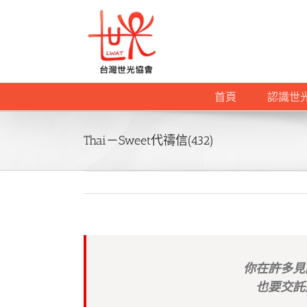
Skip
to
content
首頁
認識世
Thai－Sweet代禱信(432)
你在許多見
也要交託