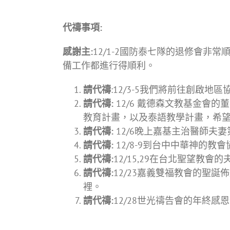
代禱事項
:
感謝主
:
12/1-2國防泰七隊的退修會非
備工作都進行得順利。
請代禱
:12/3-5我們將前往創啟
請代禱
:
12/6 戴德森文教基金會
教育計畫，以及泰語教學計畫，希
請代禱
:
12/6晚上嘉基主治醫師夫
請代禱
:
12/8-9到台中中華神的
請代禱
:
12/15,29在台北聖望教
請代禱
:
12/23嘉義雙福教會的聖
裡。
請代禱
:
12/28世光禱告會的年終