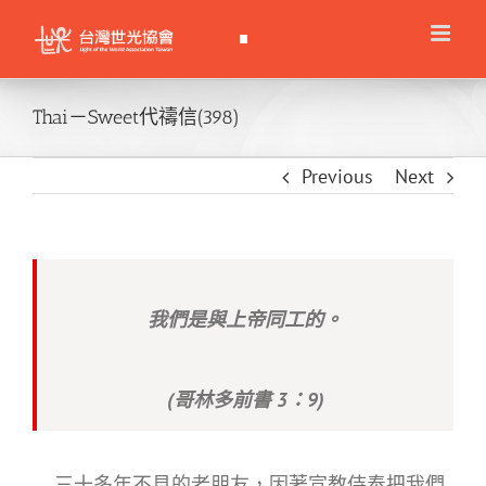
Skip
to
content
Thai－Sweet代禱信(398)
Previous
Next
我們是與上帝同工的。
(哥林多前書 3：9)
三十多年不見的老朋友，因著宣教侍奉把我們