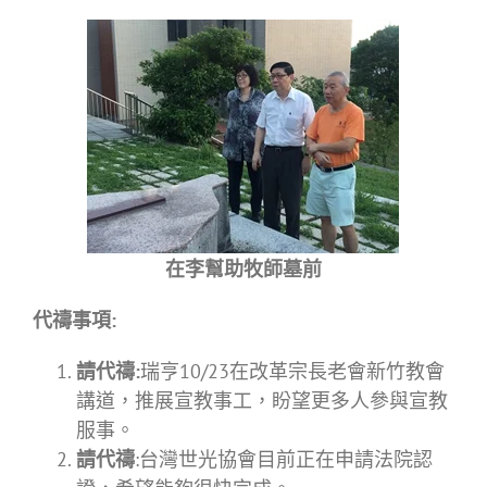
在李幫助牧師墓前
代禱事項
:
請代
禱
:
瑞亨10/23在改革宗長老會新竹教會
講道，推展宣教事工，盼望更多人參與宣教
服事。
請代
禱
:台灣世光協會目前正在申請法院認