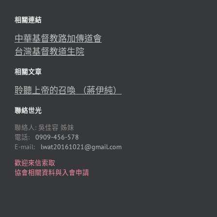
相關連結
中華基督教路加傳道會
台灣基督教道生院
相關文章
聆聽上帝的召喚 （蔣伊純）
聯絡世光
聯絡人: 吳佳容 姊妹
電話:
0909-456-578
E-mail:
lwat20161021@gmail.com
歡迎來信索取
協會相關資料與入會申請