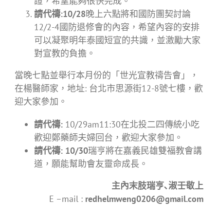
證，希望能夠很快完成。
請
代
禱
:
10/28
晚上六點將和國防團契討論
12/2-4國防退修會的內容，希望內容的安排
可以凝聚明年泰國短宣的共識，並激勵大家
對宣教的負擔。
當晚七點並舉行本月份的「世光宣教禱告會」，
在楊醫師家，地址: 台北市思源街12-8號七樓，歡
迎大家參加。
請
代
禱
:
10/29am11:30在北投二四傳統小吃
歡迎鄭藥師夫婦回台，歡迎大家參加。
請代禱
: 10/30
瑞亨將在嘉義民雄雙福教會講
道，願能幫助會友靈命成長。
主內末肢瑞亨､淑壬敬上
E –mail :
redhelmweng0206@gmail.com