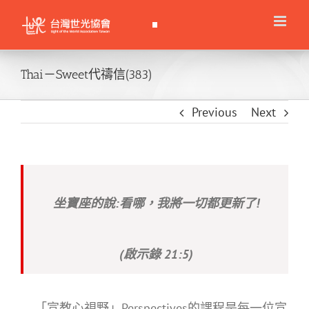
Skip
to
content
Thai－Sweet代禱信(383)
Previous
Next
坐寶座的說:看哪，我將一切都更新了!
(啟示錄 21:5)
「宣教心視野」Perspectives的課程是每一位宣