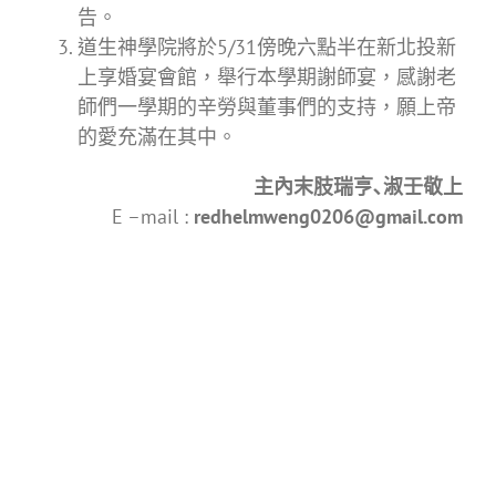
告。
道生神學院將於5/31傍晚六點半在新北投新
上享婚宴會館，舉行本學期謝師宴，感謝老
師們一學期的辛勞與董事們的支持，願上帝
的愛充滿在其中。
主內末肢瑞亨､淑壬敬上
E –mail :
redhelmweng0206@gmail.com