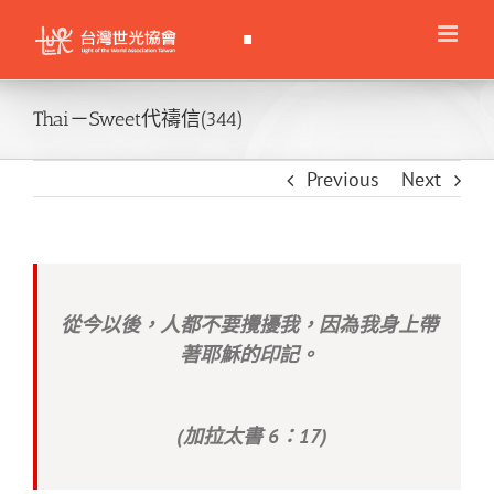
Skip
to
content
Thai－Sweet代禱信(344)
Previous
Next
從今以後，人都不要攪擾我，因為我身上帶
著耶穌的印記。
(加拉太書 6：17)