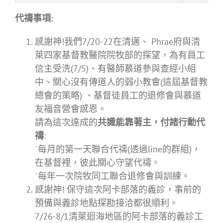
代禱事項
:
感謝神!我們7/20-22在清邁、 Phrae府與清
萊四家基督教醫院院牧部的探望，為有員工
信主受洗(7/5)、有醫師慕道參與查經小組
中、關心沒有傳道人的弱小教會(這屆基督教
總會的策略) 、基督徒員工的退修會與慕道
友福音營會感恩。
請為這次達成的
共識能靠著主，付諸行動代
禱
:
˙每月的第一天聯合代禱(透過line的群組)，
在基督裡，彼此關心守望代禱。
˙每年一次院牧同工聯合退修會與訓練。
感謝神! 保守這次阿卡部落的義診，事前的
預備與義診地點探勘接洽都很順利。
7/26-8/1清萊迴海地區的阿卡部落的義診工