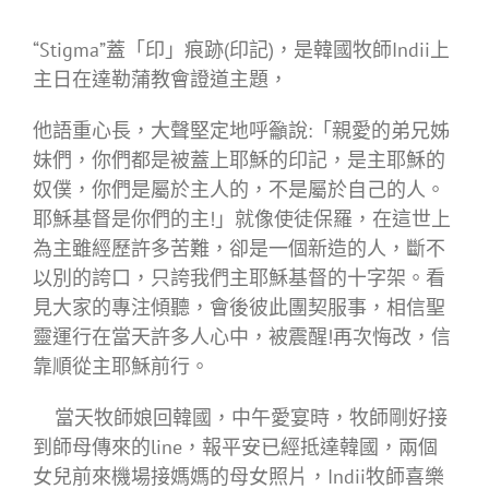
“Stigma”蓋「印」痕跡(印記)，是韓國牧師Indii上
主日在達勒蒲教會證道主題，
他語重心長，大聲堅定地呼籲說:「親愛的弟兄姊
妹們，你們都是被蓋上耶穌的印記，是主耶穌的
奴僕，你們是屬於主人的，不是屬於自己的人。
耶穌基督是你們的主!」就像使徒保羅，在這世上
為主雖經歷許多苦難，卻是一個新造的人，斷不
以別的誇口，只誇我們主耶穌基督的十字架。看
見大家的專注傾聽，會後彼此團契服事，相信聖
靈運行在當天許多人心中，被震醒!再次悔改，信
靠順從主耶穌前行。
當天牧師娘回韓國，中午愛宴時，牧師剛好接
到師母傳來的line，報平安已經抵達韓國，兩個
女兒前來機場接媽媽的母女照片，Indii牧師喜樂