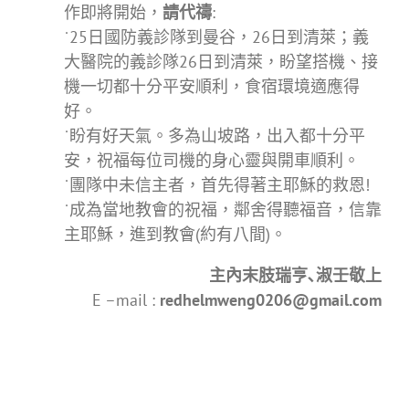
作即將開始，
請代禱
:
˙25日國防義診隊到曼谷，26日到清萊；義
大醫院的義診隊26日到清萊，盼望搭機、接
機一切都十分平安順利，食宿環境適應得
好。
˙盼有好天氣。多為山坡路，出入都十分平
安，祝福每位司機的身心靈與開車順利。
˙團隊中未信主者，首先得著主耶穌的救恩!
˙成為當地教會的祝福，鄰舍得聽福音，信靠
主耶穌，進到教會(約有八間)。
主內末肢瑞亨､淑壬敬上
E –mail :
redhelmweng0206@gmail.com