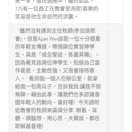
來一年，還在適應中，雖然如此，
7/5有一位員工在教會受洗呢!喜樂的
笑容是他生命自然的流露。
˙雖然沒有遇到主任牧師(參加退修
會)，但是Ajan Pon卻是一位十分穩重
的年輕女傳道，帶領兩位實習神學
生，真是「成全聖徒，各盡其職」，
因為看見這兩位神學生，知道自己當
作甚麼，主動性強，又很會接待客
人。 ˙看到我一個人在辦公室，就拿
給我一包南瓜子，告訴我說:讓我不致
無聊。藉由此事，讓我們也多認識泰
國年輕人的動向、喜好哩! ˙今天請附
近教會的牧師來晨禱分享: 眼看、耳
聽、頭腦想、用心思、大聲說，都在
耶穌基督裡!