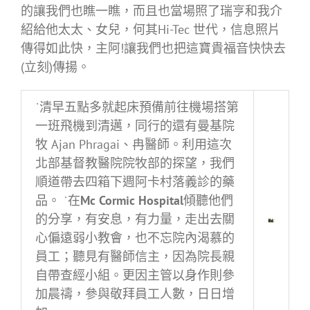
的讓我們也瞧一瞧，而且也當場照了瑞亨和我介
紹給他太太、女兒，何其Hi-Tec 世代，信息照片
傳得如此快，主阿!讓我們也把這寶貴福音快快去
(立刻)傳揚。
˙清早五點多就起床預備前往機場搭第
一班飛機到清邁，同行的還有曼基院
牧 Ajan Phragai、冉醫師。利用這次
北部基督教醫院院牧部的探望，我們
順道帶去四箱下週阿卡村落義診的藥
品。 ˙在
Mc Cormic Hospital
傾聽他們
的分享，有安息，有力量，走出去關
心偏遠弱小教會，也不忘院內渴慕的
員工；聽見有醫師信主，因為院長親
自帶查經小組。更因主管以身作則參
加晨禱，參與敬拜員工人數，日日增