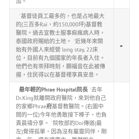
加。
˙基督徒員工最多的，也是占地最大
的(三百多Rai，約150,000坪)基督教
醫院。過去宣教士服事痲瘋病人時，
泰國政府賜給的土地。 ˙近幾年來開
始有外國人來經營 long stay, 22床
位，目前有九個國家的年長者入住。
他們也有崇拜時刻，願福音在此被傳
揚，住民得以在基督裡享真安息。
最年輕的
Phrae
Hospital
院長
˙去年
Dr.King就離開政府醫院，來到他自己
的家鄉Phrae
府
基督教醫院。(右圖中
間的一位)今年他勇敢接下棒子，也負
責晨禱分享。 ˙院牧部的Doi傳道(最
左)覺得孤單，因為沒有屬靈同伴，剛