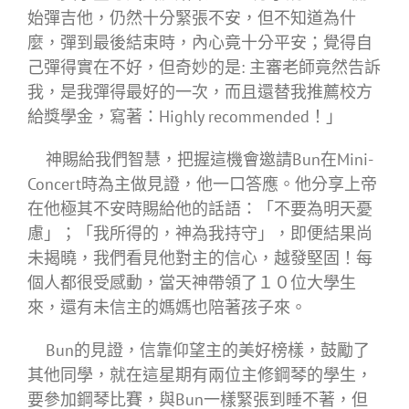
始彈吉他，仍然十分緊張不安，但不知道為什
麼，彈到最後結束時，內心竟十分平安；覺得自
己彈得實在不好，但奇妙的是: 主審老師竟然告訴
我，是我彈得最好的一次，而且還替我推薦校方
給獎學金，寫著：Highly recommended！」
神賜給我們智慧，把握這機會邀請Bun在Mini-
Concert時為主做見證，他一口答應。他分享上帝
在他極其不安時賜給他的話語：「不要為明天憂
慮」；「我所得的，神為我持守」，即便結果尚
未揭曉，我們看見他對主的信心，越發堅固！每
個人都很受感動，當天神帶領了１０位大學生
來，還有未信主的媽媽也陪著孩子來。
Bun的見證，信靠仰望主的美好榜樣，鼓勵了
其他同學，就在這星期有兩位主修鋼琴的學生，
要參加鋼琴比賽，與Bun一樣緊張到睡不著，但