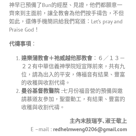
神早已預備了Bun的經歷、見證，他們都願意一
齊來到主面前，讓全教會為他們按手禱告，不但
如此，還傳手機簡訊給我們寫道：Let’s pray and
Praise God！
代禱事項
：
達樂蒲教會＋祂威越他那教會
：６／１３－
２２有中華信義神學院短宣隊前來，共有九
位，請為出入的平安，傳福音有結果、豐富
的收穫與收割代禱。
曼谷基督教醫院
:
七月份福音營的預備與邀
請慕道友參加，聖靈動工，有結果、豐富的
收穫與收割代禱。
主內末肢瑞亨､淑壬敬上
E –mail :
redhelmweng0206@gmail.com