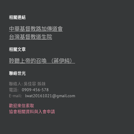
相關連結
中華基督教路加傳道會
台灣基督教道生院
相關文章
聆聽上帝的召喚 （蔣伊純）
聯絡世光
聯絡人: 吳佳容 姊妹
電話:
0909-456-578
E-mail:
lwat20161021@gmail.com
歡迎來信索取
協會相關資料與入會申請