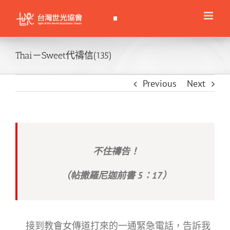
Skip
to
content
Thai－Sweet代禱信(135)
Previous
Next
不住禱告！
（帖撒羅尼迦前書 5：17）
接到教會女傳道打來的一通緊急電話，告訴我