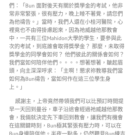
們：「Bun 面對後天有關於獎學金的考試，他非
常非常緊張，很有壓力，晚上睡不著覺，請您們
為他禱告。」當時，我們人還在小桂河醫院，心
裡竟也不由得掛慮起來，因為祂威越他那教會
中，一共有三位Mahidon大學的學生，要參與此
次的考試，到底誰會取得獎學金？ 那麼，未取得
獎學金的同學會如何？ 他們彼此的關係會如何？
我們當如何陪伴他們。。。。想著想著，皺起眉
頭，向主深深呼求：「主啊！懇求祢教導我們當
如何為Bun禱告，當如何作在這三位學生身
上。」
感謝主，上帝竟然帶領我們可以比預訂時間提
早一天回到曼谷，車子沿途會經過祂威越他那教
會，我倆就決定先下車回到教會，讓我們有機會
在這關鍵時刻，Bun極其緊張有壓力時，可以在
Bun身邊陪伴他。半夜一點多，仍然聽見Bun練吉