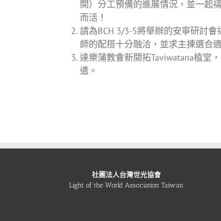
開）分工預備的進展情況，並一起
而活！
請為BCH 3/3-5將舉辦的安寧
師的配搭十分融洽，並求主揀選合
達樂蒲教會新開拓Taviwatana
遣。
社團法人台灣世光協會
Light of the World Association Taiwan