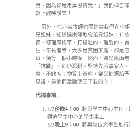
我，因為祢是用厚恩待我。」我們禱告仰
獻上歡呼讚美！
另外，徐心美牧師也開始請我們在小組
兄姐妹，知道達樂蒲教會弟兄姐妹：有撿
傭、修理摩托車、打鑰匙的、理髮的、賣
生、年長者等，大多是貧困家庭，卻是忠心
車，須等一個小時呢！然而，還是風雨無
「抗戰」，卻仍忍耐、堅持先服事家人，
會，不缺席；物質上貧窮，卻又慷慨給予
見證，是他們激勵堅固了我的心！
代禱事項
：
3/2
傍晚4：00
將與學生中心主任、
興這學生中心的學生事工！
3/2
晚上9：00
將與幾位大學生進行第三次