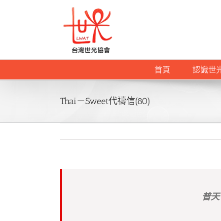
Skip
to
content
首頁
認識世
Thai－Sweet代禱信(80)
普天