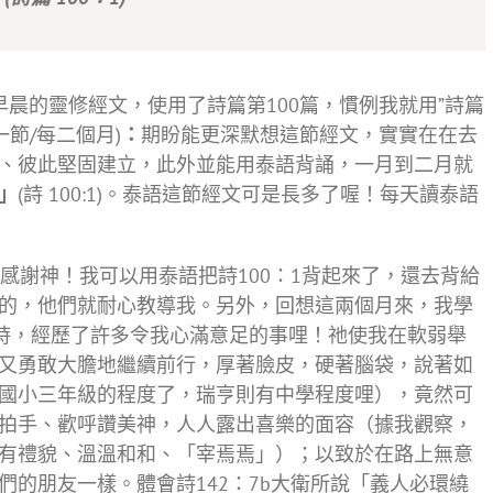
晨的靈修經文，使用了詩篇第100篇，慣例我就用”詩篇
節/每二個月)
：
期盼能更深默想這節經文，實實在在去
、彼此堅固建立，此外並能用泰語背誦，一月到二月就
」
(詩 100:1)。泰語這節經文可是長多了喔！每天讀泰語
謝神！我可以用泰語把詩100：1背起來了，還去背給
的，他們就耐心教導我。另外，回想這兩個月來，我學
神時，經歷了許多令我心滿意足的事哩！祂使我在軟弱舉
又勇敢大膽地繼續前行，厚著臉皮，硬著腦袋，說著如
國小三年級的程度了，瑞亨則有中學程度哩），竟然可
拍手、歡呼讚美神，人人露出喜樂的面容（據我觀察，
有禮貌、溫溫和和、「宰焉焉」）；以致於在路上無意
的朋友一樣。體會詩142：7b大衛所說「義人必環繞