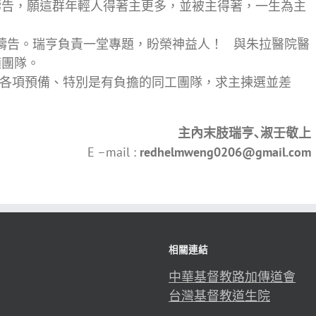
禱告，願這群年輕人得著主更多，並被主得著，一生為主
研討會禱告。瑞亨負責一堂專題，盼榮神益人！ 與朱拉醫院醫
適團隊。
植堂，各項預備、特別是有負擔的同工團隊，求主揀選並差
主內末肢瑞亨､淑壬敬上
E –mail :
redhelmweng0206@gmail.com
相關連結
中華基督教路加傳道會
台灣基督教道生院