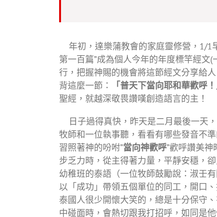
年初，達樂蒲教會的家庭靈修營，1/1早
第一百篇”成為個人今年的年度標竿經文(一
行，把握神賜的機會將這節經文分享給人
背這麼一節：
「普天下當向耶和華歡呼！
聖經，就越深敬畏讚嘆創造語言的主！
日子過得真快，昨天是二月最後一天，感
牧師和一位執事聽，看看有哪些發音不準
習照著神的吩咐”
當向神歡呼
”歡呼讚美
步乏力時，從主得著力量，平靜安穩，卻
幼稚班的泰語（一位牧師鼓勵說：淑壬有
以「成功」帶領五個單位的同工，開口、
泰國人很少開懷大笑的，總是十分保守、
中碰面時，會熱切跟我打招呼，如同是他們