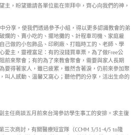
望主，盼望邀請各單位能在崇拜中，齊心向我們的神，
中分享，使我們透過參予小組，得以更多認識教會的弟
破爛的、賣小吃的、擺地攤的、計程車司機、家庭雇
自己做的小包飾品、印刷廠、打臨時工的、老師、學
愛主，靈裡富足：有的沒錢買車票，為了做Free公
阻前來聚會；有的為了來教會聚會，需要與家人長期
為要得著家人，雖已疲累，雖然含著淚，仍前來參加聚
，叫人感動、溫馨又窩心；聽他們的分享，活出生命的
副主任商談五月前來台灣參訪學生事工的安排。求主復
商討，有關醫療短宣隊（CCMM 3/31-4/5 to隆