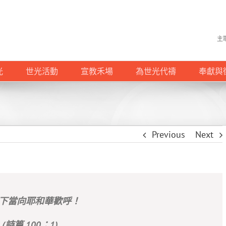
主
光
世光活動
宣教禾場
為世光代禱
奉獻與
Previous
Next
下當向耶和華歡呼！
(詩篇 100：1)