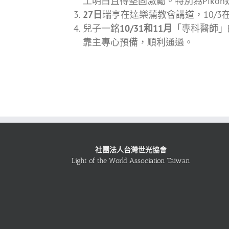
工明白且得堅固激勵。特別為Piko
27日
瑞亨在達樂蒲教會講道，10/3在
兒子一銘
10/31和11月
「專科醫師」
靠主專心預備，順利通過。
社團法人台灣世光協會
Light of the World Association Taiwan