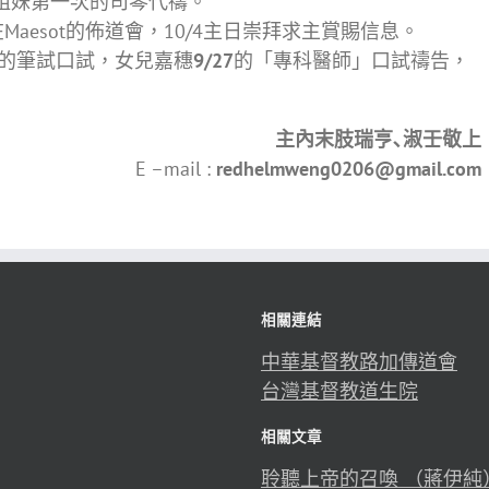
n姐妹第一次的司琴代禱。
Maesot的佈道會，10/4主日崇拜求主賞賜信息。
的筆試口試，女兒嘉穗
9/27
的「專科醫師」口試禱告，
主內末肢瑞亨､淑壬敬上
E –mail :
redhelmweng0206@gmail.com
相關連結
中華基督教路加傳道會
台灣基督教道生院
相關文章
聆聽上帝的召喚 （蔣伊純