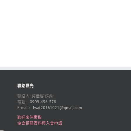
聯絡世光
聯絡人: 吳佳容 姊妹
電話:
0909-456-578
E-mail:
lwat20161021@gmail.com
歡迎來信索取
協會相關資料與入會申請
）