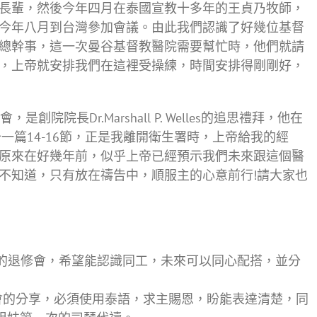
長輩，然後今年四月在泰國宣教十多年的王貞乃牧師，
今年八月到台灣參加會議。由此我們認識了好幾位基督
總幹事，這一次曼谷基督教醫院需要幫忙時，他們就請
，上帝就安排我們在這裡受操練，時間安排得剛剛好，
院長Dr.Marshall P. Welles的追思禮拜，他在
一篇14-16節，正是我離開衛生署時，上帝給我的經
原來在好幾年前，似乎上帝已經預示我們未來跟這個醫
不知道，只有放在禱告中，順服主的心意前行!請大家也
的退修會，希望能認識同工，未來可以同心配搭，並分
會的分享，必須使用泰語，求主賜恩，盼能表達清楚，同