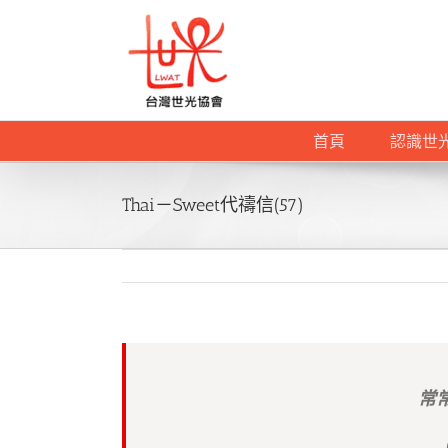
Skip
to
content
首頁
認識世
Thai－Sweet代禱信(57)
常
（