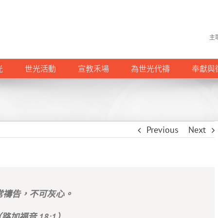
主
光
世光活動
宣教禾場
為世光代禱
奉獻與
Previous
Next
常禱告，不可灰心。
路加福音 18:1）