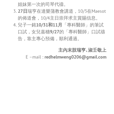
姐妹第一次的司琴代禱。
27日
瑞亨在達樂蒲教會講道，10/3在Maesot
的佈道會，10/4主日崇拜求主賞賜信息。
兒子一銘
10/31和11月
「專科醫師」的筆試
口試，女兒嘉穗
9/27
的「專科醫師」口試禱
告，靠主專心預備，順利通過。
主內末肢瑞亨､淑壬敬上
E –mail :
redhelmweng0206@gmail.com