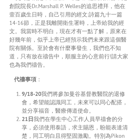
創院院長Dr.Marshall P. Welles的追思禮拜，他在
壹百歲生日時，自己引用的經文:詩篇九十一篇
14-16節，正是我離開衛生署時，上帝給我的經
文。我當時不明白，現在才有一點了解，原來在
好幾年前，似乎上帝已經預示我們未來跟這個醫
院有關係。至於會有什麼事發生，我們也不知
道，只有放在禱告中，順服主的心意前行!請大家
也為我們禱告。
代禱事項
：
9/18-20
我們將參加曼谷基督教醫院的退修
會，希望能認識同工，未來可以同心配搭，
並分享福音，醫療傳道使命。
21日
我們在學生中心工作人員早禱會的分
享，必須使用泰語，求主賜恩，盼能表達清
楚，同工明白且得堅固激勵。特別為Pikon