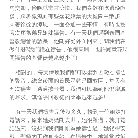
雨交加，傍晚就非常涼快。我們喜歡在吃過晚飯
後，踏著微濕而有些落花殘葉的大庭園中散步，
乘著徐徐的涼風，一面交通一些事情，有時也按
著次序為弟兄姐妹禱告。有一天我們遇到泰國基
督教總會的議長，他剛好從外面回來，問我們在
做什麼?我們說在禱告，他很高興，也許願意花時
間禱告的基督徒越來越少了!
相對的，每天傍晚我們都可以聽到回教徒禱告
的聲音，總會後面的貧民區就是回教區，每天有
五次禱告，透過擴音器，我們可以聽到他們虔誠
的呼求。無怪乎回教徒的比率越來越多!
有一天我們禱告完後沒多久，接到一位姐妹打
電話來，原來她媽媽剛去世，她很難過，就打電
話過來，沒想到我們剛剛為她禱告過，她很得安
慰。聖靈的工作真奇妙，在禱告中，祂常常成就