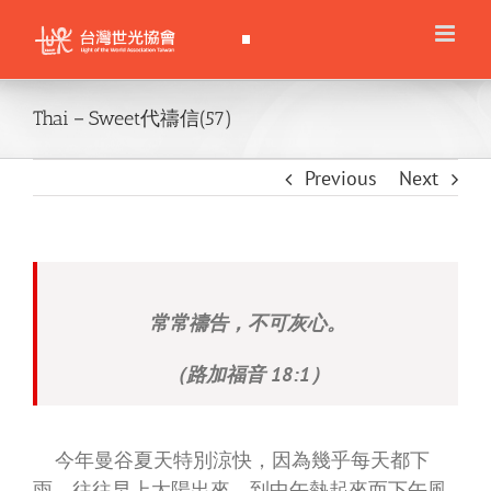
Skip
to
content
Thai－Sweet代禱信(57)
Previous
Next
常常禱告，不可灰心。
（路加福音 18:1）
今年曼谷夏天特別涼快，因為幾乎每天都下
雨，往往早上太陽出來，到中午熱起來而下午風