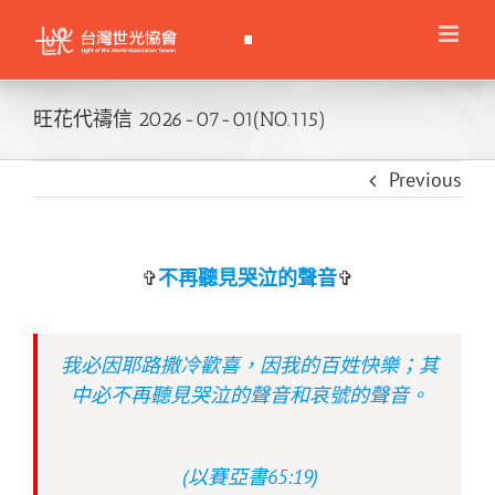
Skip
to
content
旺花代禱信 2026-07-01(NO.115)
Previous
✞
不再聽見哭泣的聲音
✞
我必因耶路撒冷歡喜，因我的百姓快樂；其
中必不再聽見哭泣的聲音和哀號的聲音。
(以賽亞書65:19)