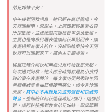
弟兄姊妹平安！
中午接到阿秋訊息，她已經在高雄機場，今
天就回越南。感謝主。上週四到移民署收容
所探望她，並送她越南語福音單張及聖經。
主要也是向移民署表達讓阿秋早點回去，讓
哀傷過程有家人陪伴，沒想到這麼快今天阿
秋就可以回到家了，感謝主垂聽禱告。
從醫院轉介阿秋和無腦兒秀玲給我那天起，
每次遇到阿秋，她大部分時間都是為小孩秀
玲的事在哀傷哭泣，每次家訪嬰兒秀玲也因
無腦症狀常會抽筋僵硬而哭泣。如今秀玲回
天家，
其中必不再聽見哭泣的聲音和哀號的
聲音
。整個陪伴阿秋過程將近7個月，這個苦
難，讓阿秋接觸到教會弟兄姊妹，聖誕節耶