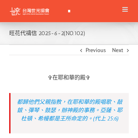
Skip
to
content
旺花代禱信 2025-6-2(NO.102)
Previous
Next
✞在耶和華的殿✞
都歸他們父親指教，在耶和華的殿唱歌、敲
鈸、彈琴、鼓瑟，辦神殿的事務。亞薩、耶
杜頓、希幔都是王所命定的。(代上 25:6)