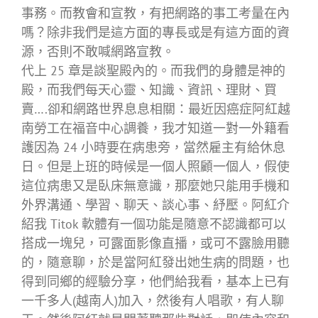
事務。而教會和宣教，有把網路的事工考量在內
嗎？除非我們是這方面的專長或是有這方面的資
源，否則不敢喊網路宣教。
代上 25 章是談聖殿內的。而我們的身體是神的
殿，而我們每天心靈、知識、資訊、理財、買
賣….卻和網路世界息息相關：最近因癌症阿紅越
南勞工在福音中心調養，我才知道一對一外籍看
護因為 24 小時要在病患旁，當然雇主有給休息
日。但是上班的時候是一個人照顧一個人，假使
這位病患又是臥床無意識，那麼她只能用手機和
外界溝通、學習、聊天、談心事、紓壓。阿紅介
紹我 Titok 軟體有一個功能是隨意不認識都可以
搭成一塊兒，可露面影像直播，或可不露臉用聽
的，隨意聊，於是當阿紅發出她生病的問題，也
得到同鄉的經驗分享，他們給我看，基本上已有
一千多人(越南人)加入，然後有人唱歌，有人聊