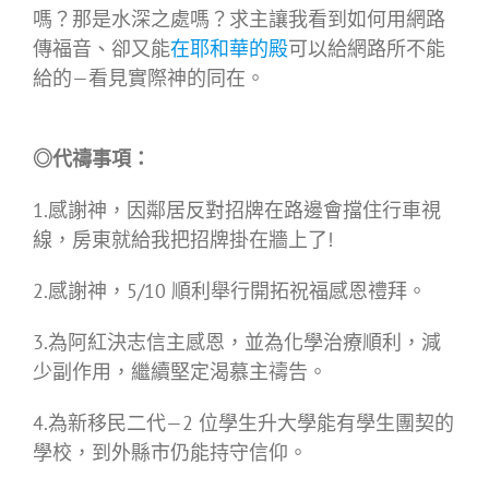
嗎？那是水深之處嗎？求主讓我看到如何用網路
傳福音、卻又能
在耶和華的殿
可以給網路所不能
給的—看見實際神的同在。
◎代禱事項：
1.感謝神，因鄰居反對招牌在路邊會擋住行車視
線，房東就給我把招牌掛在牆上了!
2.感謝神，5/10 順利舉行開拓祝福感恩禮拜。
3.為阿紅決志信主感恩，並為化學治療順利，減
少副作用，繼續堅定渴慕主禱告。
4.為新移民二代—2 位學生升大學能有學生團契的
學校，到外縣市仍能持守信仰。