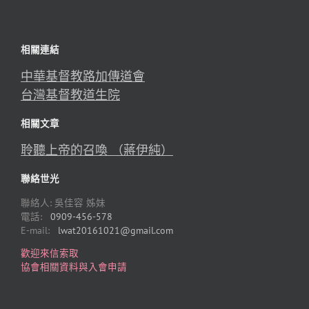
相關連結
中華基督教路加傳道會
台灣基督教道生院
相關文章
聆聽上帝的召喚 （蔣伊純）
聯絡世光
聯絡人: 吳佳容 姊妹
電話:
0909-456-578
E-mail:
lwat20161021@gmail.com
歡迎來信索取
協會相關資料與入會申請