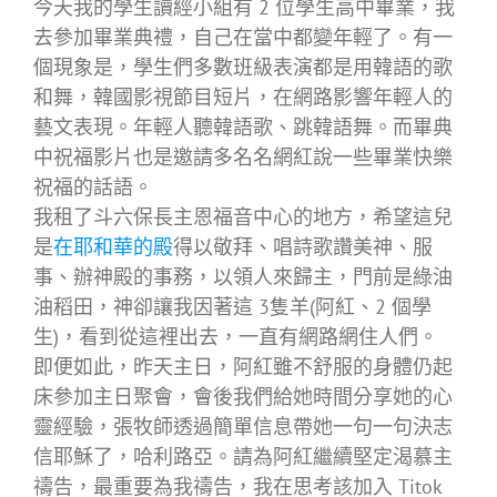
今天我的學生讀經小組有 2 位學生高中畢業，我
去參加畢業典禮，自己在當中都變年輕了。有一
個現象是，學生們多數班級表演都是用韓語的歌
和舞，韓國影視節目短片，在網路影響年輕人的
藝文表現。年輕人聽韓語歌、跳韓語舞。而畢典
中祝福影片也是邀請多名名網紅說一些畢業快樂
祝福的話語。
我租了斗六保長主恩福音中心的地方，希望這兒
是
在耶和華的殿
得以敬拜、唱詩歌讚美神、服
事、辦神殿的事務，以領人來歸主，門前是綠油
油稻田，神卻讓我因著這 3隻羊(阿紅、2 個學
生)，看到從這裡出去，一直有網路網住人們。
即便如此，昨天主日，阿紅雖不舒服的身體仍起
床參加主日聚會，會後我們給她時間分享她的心
靈經驗，張牧師透過簡單信息帶她一句一句決志
信耶穌了，哈利路亞。請為阿紅繼續堅定渴慕主
禱告，最重要為我禱告，我在思考該加入 Titok