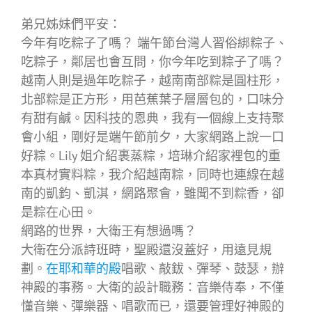
弟兄姊妹們平安：
今年有吃粽子了嗎？ 端午節台灣人習俗綁粽子、
吃粽子，鄰居也會互問，你今年吃到粽子了嗎？
越南人則是過年吃粽子，越南南部粽是圓柱形，
北部粽是正方形，用芭蕉葉子層層包的，口味分
有甜有鹹。因科技的恩典，我有一個線上支持聚
會小組，剛好是端午節前夕，大家網路上說一口
好粽。Lily 姐介紹裹蒸粽，培琳介紹家裡包的重
本真材實料粽，我介紹越南粽，同時也連線在越
南的凱鈞、凱淇，網路聚會，雖聞不到粽香，卻
是粽在心田。
網路的世界，大衛王有想過嗎？
大衛在分派詩班時，聖殿還沒蓋好，用遠見規
劃。
在耶和華的殿
唱歌、敲鈸、彈琴、鼓瑟，辦
神殿的事務。大衛的設計職務：音樂侍奉，不僅
懂音樂、彈樂器、唱歌而已，還要管理好神殿的