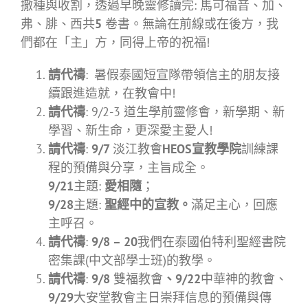
撒種與收割，透過早晚靈修讀完: 馬可福音、加、
弗、腓、西共
5
卷書。無論在前線或在後方，我
們都在「主」方，同得上帝的祝福!
請代禱
: 暑假泰國短宣隊帶領信主的朋友接
續跟進造就，在教會中!
請代禱
: 9/2-3 道生學前靈修會，新學期、新
學習、新生命，更深愛主愛人!
請代禱
:
9/7
淡江教會
HEOS宣教學院
訓練課
程的預備與分享，主旨成全。
9/21
主題:
愛相隨
；
9/28
主題:
聖經中的宣教。
滿足主心，回應
主呼召。
請代禱
:
9/8 – 20
我們在泰國伯特利聖經書院
密集課(中文部學士班)的教學。
請代禱
:
9/8
雙福教會
、
9/22
中華神的教會、
9/29
大安堂教會主日崇拜信息的預備與傳