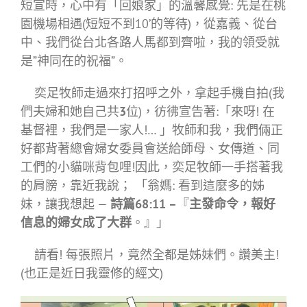
短宣時，心中有「回娘家」的溫馨感覺: 先是在桃
園機場相遇(短短不到10’的等待)，從嘉義、從台
中、我們從台北各路人馬都到齊啦，我的領受就
是”神同在的祝福”。
奕足牧師走過來打招呼之外，拿起手機自拍(我
們夫婦和她自己共
3
位)，彷彿宣告著:「來呀! 在
基督裡，我們是一家人!… 」牧師和我，我們倆正
好都背著總會婦女委員會送給師母、女傳道、同
工們的小貓咪背包哩!因此，奕足牧師一手搭著我
的肩膀，靠近我說； 「翁媽: 看到這麼多的姊
妹，讓我想起 —
詩篇68:11 –
『
主發命令，報好
信息的婦女成了大群
。』」
請看! 每張照片，竟然全都是姊妹們。讚美主!
(也正是近日我靈修的經文)