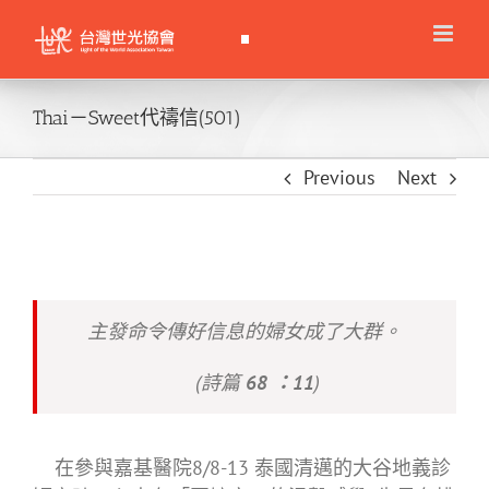
Skip
to
content
Thai－Sweet代禱信(501)
Previous
Next
主發命令傳好信息的婦女成了大群。
(詩篇
68 ：11
)
在參與嘉基醫院8/8-13 泰國清邁的大谷地義診