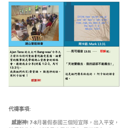
代禱事項:
感謝神!
7-8
月暑假泰國三個短宣隊，出入平安，