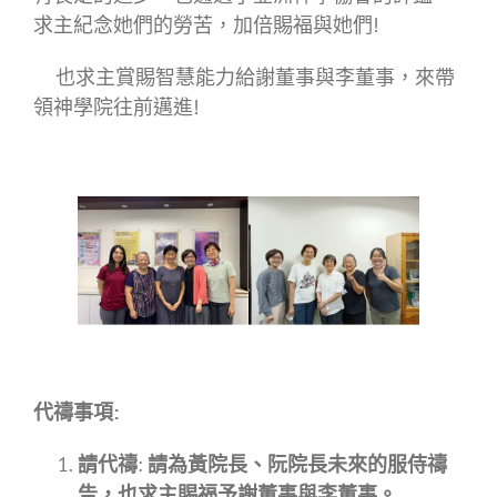
求主紀念她們的勞苦，加倍賜福與她們!
也求主賞賜智慧能力給謝董事與李董事，來帶
領神學院往前邁進!
代禱事項:
請代禱
:
請為黃院長、阮院長未來的服侍禱
告，也求主賜福予謝董事與李董事。