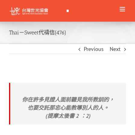
Skip
to
content
Thai－Sweet代禱信(476)
Previous
Next
你在許多見證人面前聽見我所教訓的，
也要交託那忠心能教導別人的人。
(提摩太後書 2 ：2)