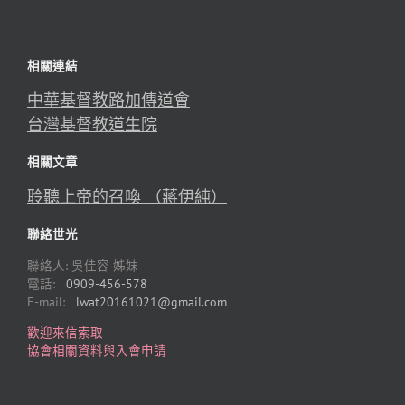
相關連結
中華基督教路加傳道會
台灣基督教道生院
相關文章
聆聽上帝的召喚 （蔣伊純）
聯絡世光
聯絡人: 吳佳容 姊妹
電話:
0909-456-578
E-mail:
lwat20161021@gmail.com
歡迎來信索取
協會相關資料與入會申請