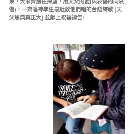
束，大家齊前往探望，用天父的愛(與哀傷的同哀
傷)，一齊唱神學生最近教他們唱的台語詩歌:[天
父恩典真正大] 並獻上祝福禱告!