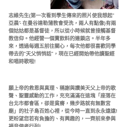
志維先生
(第一次看到學生傳來的照片使我想起”
亞晨”- 在曼谷達勒蒲教會受洗，兩人有點像)
有兩
個姑姑都是基督徒，所以從小時候就曾接觸基督
教信仰。他經營一個賣飲料的連鎖店。
半年多
來，透過每週五前往關心，每次他都很喜歡同學
帶去的”天父悄悄話”，現在已經開始帶他讀聖經
和唱詩歌啦!
願上帝的救恩與真理、稱謝與讚美天父上帝的歌
聲、聖靈感動的工作，充充滿滿在這塊「座落在
台北市都會區，卻是貧瘠，幾步路就有無數宮
廟」的社子島百姓心裡，從今時一直到永永遠遠!
更盼望您若有負擔的、有興趣的，一齊前來參與
福音使者
行列!