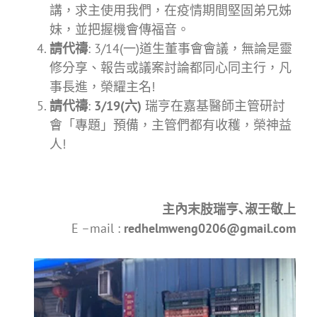
講，求主使用我們，在疫情期間堅固弟兄姊
妹，並把握機會傳福音。
請代禱
:
3/14(一)道生董事會會議，無論是靈
修分享、報告或議案討論都同心同主行，凡
事長進，榮耀主名!
請代禱
:
3/19(六)
瑞亨在嘉基醫師主管研討
會「專題」預備，主管們都有收穫，榮神益
人!
主內末肢瑞亨､淑壬敬上
E –mail :
redhelmweng0206@gmail.com