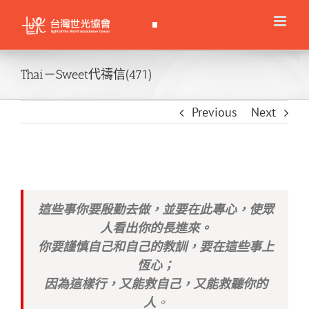
Skip
to
content
Thai－Sweet代禱信(471)
Previous
Next
這些事你要殷勤去做，並要在此專心，使眾
人看出你的長進來。
你要謹慎自己和自己的教訓，要在這些事上
恆心；
因為這樣行，又能救自己，又能救聽你的
人
。