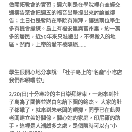
做開拓教會的實習；週六則是在學院裡有查經交
通禱告聚會把週五的福音出擊提出來討論並禱
告；主日也是暫時在學院有崇拜，讓這兩位學生
多有機會操練。
島上有福安里與富州里，約一萬
多的居民，近50年來只准搬出，不得搬入的地
區。然而，上帝的愛不被隔絕……
學生很開心地分享說
:
「
社子島上的
”名產”小吃店
我們都親嚐啦!」
2/20(日)十分寒冷的主日崇拜結束，一起來到社
子島為了關懷並送白包給下圖的
銘杰
。 大家的肚
子都餓了，就來到朱老闆的麵攤，同學已在此與
老闆建立美好關係，關心她的家庭，印尼籍的助
手。這裡是人潮頗多之處，是個隨時可以有
”小