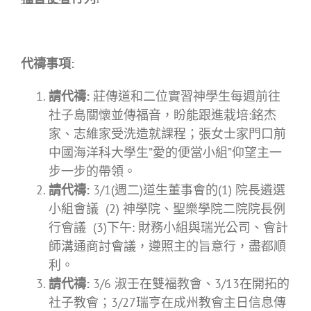
代禱事項:
請代禱
:
莊傳道和二位實習神學生每週前往
社子島關懷並傳福音，盼能跟進栽培:銘杰
家、志維家受洗造就課程；張女士家門口前
中國海洋科大學生”愛的便當小組”仰望主一
步一步的帶領。
請代禱
:
3/1(週二)道生董事會的(1) 院長遴選
小組會議 (2) 神學院、聖樂學院二院院長例
行會議 (3)下午: 財務小組與瑞光公司、會計
師溝通商討會議，遵照主的旨意行，盡都順
利。
請代禱
:
3/6 淑壬在雙福教會、3/13在開拓的
社子教會；3/27瑞亨在成州教會主日信息傳