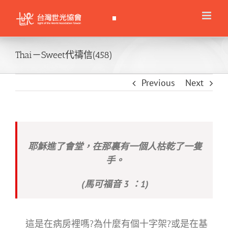
Skip
to
content
Thai－Sweet代禱信(458)
Previous
Next
耶穌進了會堂，在那裏有一個人枯乾了一隻
手。
(馬可福音 3 ：1)
這是在病房裡嗎?為什麼有個十字架?或是在基