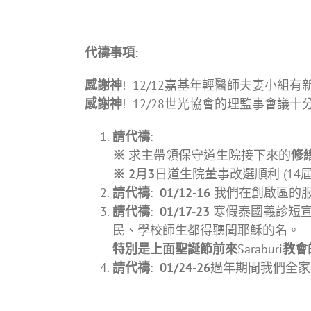
代禱事項
:
感謝神
! 12/12嘉基年輕醫師夫妻小組
感謝神
! 12/28世光協會的理監事
請代禱
:
※
求主帶領保守道生院接下來的
修
※ 2
月
3
日道生院董事改選順利 (1
請代禱
:
01/12-16
我們在創啟區的
請代禱
:
01/17-23
寒假泰國義診短宣隊 
民、學校師生都得聽聞耶穌的名。
特別是上面聖誕節前來
Saraburi
教會
請代禱
:
01/24-26
過年期間我們