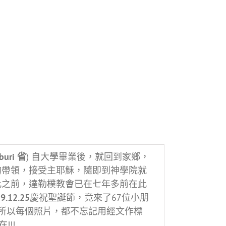
buri 省
) 自大學畢業後，就回到家鄉，
的帶領，接受主耶穌，隨即到神學院就
此之前，達勒樸教會已在七年多前在此
9.12.25
慶祝聖誕節，竟來了67位小朋
話語，所以每個照片，都不忘記用經文作標
!!