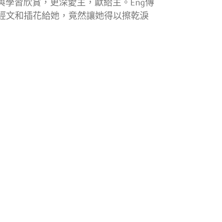
與學習欣賞，更深愛主，獻給主。Eng傳
的經文和插花給她，竟然讓她得以擦乾淚