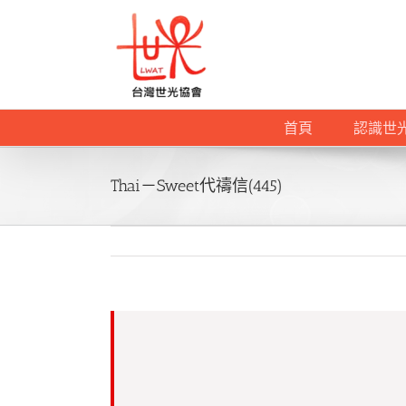
Skip
to
content
首頁
認識世
Thai－Sweet代禱信(445)