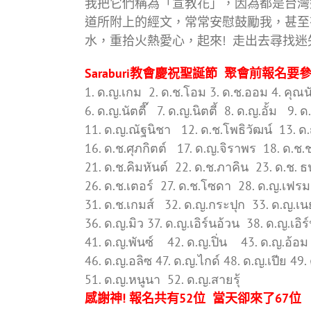
我把它們稱為「宣教花」，因為都是台灣姊
道所附上的經文，常常安慰鼓勵我，甚至
水，重拾火熱愛心，起來! 走出去尋找迷
Saraburi教會慶祝聖誕節 聚會前報
1. ด.ญ.เกม 2. ด.ช.โอม 3. ด.ช.ออม 4. คุณน
6. ด.ญ.นัตตี๊ 7. ด.ญ.นิตตี้ 8. ด.ญ.อั้ม 9.
11. ด.ญ.ณัฐนิชา 12. ด.ช.โพธิวัฒน์ 13. 
16. ด.ช.ศุภกิตต์ 17. ด.ญ.จิราพร 18. ด.ช
21. ด.ช.คิมหันต์ 22. ด.ช.ภาคิน 23. ด.ช. 
26. ด.ช.เตอร์ 27. ด.ช.โซดา 28. ด.ญ.เฟรม
31. ด.ช.เกมส์ 32. ด.ญ.กระปุก 33. ด.ญ.เ
36. ด.ญ.มิว 37. ด.ญ.เอิร์นอ้วน 38. ด.ญ.
41. ด.ญ.พันซ์ 42. ด.ญ.ปิ่น 43. ด.ญ.อ้อม 
46. ด.ญ.อลิซ 47. ด.ญ.ไกด์ 48. ด.ญ.เปีย 49
51. ด.ญ.หนูนา 52. ด.ญ.สายรุ้
感謝神! 報名共有52位 當天卻來了67位