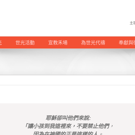
主
光
世光活動
宣教禾場
為世光代禱
奉獻與
耶穌卻叫他們來說:
「讓小孩到我這裡來，不要禁止他們
，
因為在神國的正是這樣的人
。