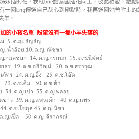
妹插的花，我就line給泰國插花同工，彼此相愛，激勵
有一回Eng傳道自己灰心到極點時，我再送回她曾附上
失羊。
名要參加的小孩名單 盼望沒有一隻小羊失落的
ัน 5. ด.ญ. ธัญธัญ
 ด.ญ. น้ำอ้อย 10. ด.ญ. ณัชชา
ด.ญ.กมลชนก 14. ด.ญ.กรกนก 15. ด.ช.นิพัทธ์
.ชยธร 19. ด.ช.อธิวัฒน์ 20. ด.ช.สราวุฒ
ธนภัทร 24. ด.ญ.อิ๊ง 25. ด.ช.โอ๊ค
 29. ด.ช.คิม 30. ด.ช.ต้า
นย 34. ด.ญ.เปา 35. ด.ญ.พลอย
เอิร์นขาว 39. ด.ญ.แพนเค้ก 40. ด.ญ.แพร
44. ด.ช.โชกุล 45. ด.ญ.นิชา
. ด.ญ.เปิ้ล 50. ด.ญ. จีราภรณ์