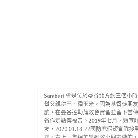
Saraburi
省是位於曼谷北方約三個小時
幫父親耕田、種玉米。因為基督徒朋
讀，在曼谷達勒蒲教會實習並留下當
省作定點傳福音。
2019
年七月，短宣
友，2020.01.18-22國防寒假
題。右上兩隻綿羊是她教小朋友做的，教