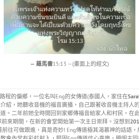
— 羅馬書
15:13 —(畫面上的經文)
路程的偏鄉，一位名叫Eng的女傳道(泰國人，家住在
Sara
友介紹，她聽收音機的福音廣播，自己跟著收音機主持人
傳道。二年前她全時間回到家鄉傳福音給家人和村民，在
隊前來期間，在新的會堂開始第一次主日崇拜。沒想到
201
短宣隊接著前往可做跟進，真是奇妙! Eng傳道極其渴慕神的
會內常有彩虹射入，堅固Eng傳道信心喜樂，顯明主同在!