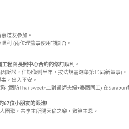
有新慕道友參加。
會議十分順利 (兩位理監事使用”視訊”)。
繕工程
與
長照中心合約的修訂
順利。
4屆因訴訟，任期僅剩半年，按法規需選舉第15屆新董事)。
服事，出入平安。
(國防Thai sweet+二對醫師夫婦+泰國同工) 在Sar
的67位小朋友的跟進!
全家人團聚，共享主所賜天倫之樂，數算