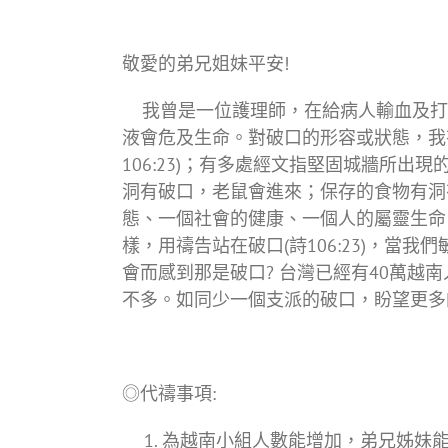
敬愛的弟兄姐妹平安!
我曾是一位護理師，在給病人輸血及打
液會危及生命。對破口的形容或狀態，我有興
106:23)；有多處經文指堅固城牆所
洞有破口，老鼠會進來；保存的食物有洞
態、一個社會的健康、一個人的屬靈生命
樣，用禱告站在破口(詩106:23)，當
會而感到那是破口? 台灣已經有40萬
不多。如同少一個支派的破口，盼望更多
◎代禱事項:
為越南小組人數能增加，弟兄姊妹能