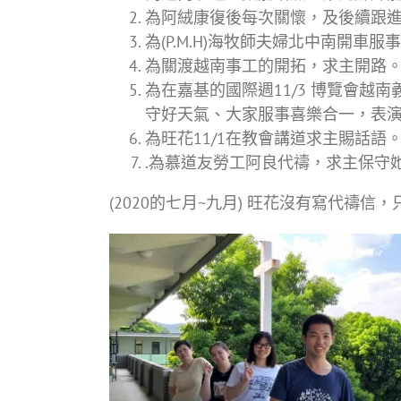
為阿絨康復後每次關懷，及後續跟
為(P.M.H)海牧師夫婦北中南開車服
為關渡越南事工的開拓，求主開路
為在嘉基的國際週11/3 博覽會越南
守好天氣、大家服事喜樂合一，表
為旺花11/1在教會講道求主賜話語
.為慕道友勞工阿良代禱，求主保守
(2020的七月~九月) 旺花沒有寫代禱信