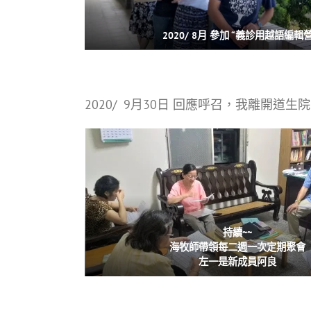
2020/ 8月 參加 “義診用越語編
2020/ 9月30日 回應呼召，我離開
持續~~
海牧師帶領每二週一次定期聚會
左一是新成員阿良