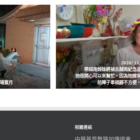
2020/ 1
帶越南姊妹綉禎去越南紀念
她很開心可以來幫忙，因為她嫁
車場賞月
前陣子車禍腳不方便
相關連結
中華基督教路加傳道會