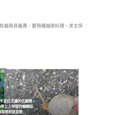
演、要批越南貨義賣、要預備越南料理，求主保
牛走在左邊的花園裡，
帶上上帝做的蝴蝶結:
讓我想到這首歌: