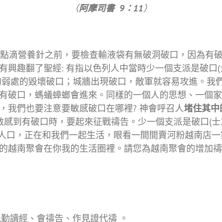
（
阿摩司書 9：11
）
點滴營養針之前，要檢查輸液袋有無破洞破口，因為有破
趣翻了聖經: 有指以色列人中當時少一個支派是破口(士2
出現的弱處的毀壞破口；城牆出現破口，敵軍就容易攻進。
有破口，螞蟻蟑螂會進來。同樣的一個人的思想、一個家
，我們也要注意要敏感破口在哪裡? 神會呼召人
堵住其中
我們敏感到有破口時，要起來征戰禱告。少一個支派是破口(士
越南人口，正在和我們一起生活，眼看一間間賣河粉越南店
的越南聚會在你我的生活圈裡。請您為越南聚會的增加禱
勤讀經、會禱告、作見證代禱 。