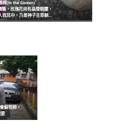
(In the Garden)
園
裏，玫瑰花尚有晶瑩朝露，
入我耳中，乃是神子主耶穌…
拜會蘇牧師，
需要