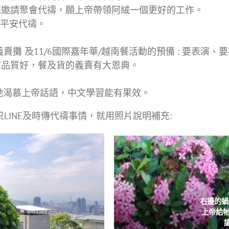
進邀請聚會代禱，願上帝帶領阿絨一個更好的工作。
事平安代禱。
。
義賣攤 及11/6國際嘉年華/越南餐活動的預備 : 要表
演品質好，餐及貨的義賣有大恩典。
。
她渴慕上帝話語，中文學習能有果效。
，只LINE及時傳代禱事情，就用照片說明補充:
右邊的蝸
上帝給牠