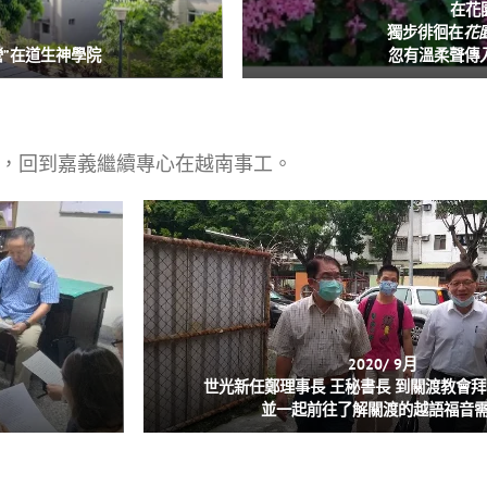
在花園裡
獨步徘徊在
花
輯營”在道生神學院
忽有溫柔聲傳
道生院，回到嘉義繼續專心在越南事工。
2020/ 9月
世光新任鄭理事長 王秘書長 到關渡教會
並一起前往了解關渡的越語福音