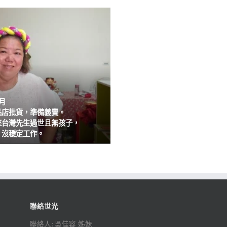
0月
品店批貨，準備義賣。
來台灣先生過世且無孩子，
，沒穩定工作。
聯絡世光
聯絡人: 吳佳容 姊妹