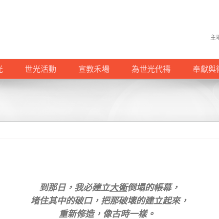
主
光
世光活動
宣教禾場
為世光代禱
奉獻與
到那日，我必建立
大衛
倒塌的帳幕，
堵住其中的破口，把那破壞的建立起來，
重新修造，像古時一樣。