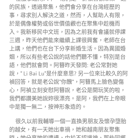
的民族，透過聚集，他們會分享在台灣經歷的
事，尋求別人解決之道，然而，人幫助人有限，
於是偶像權勢或俗世價值觀也在聚集中趁機而
入。我新移民中文班，因為之前我有會議就停課
三週，昨天他們能來繼續上課很興奮，老師在台
上講，他們也在台下分享新婚生活。因為異國婚
姻，所以有些老公說的話他們聽不懂，特別是台
語，他們就會問。阿簪昨天發問: 老公常對她
說，” Li Bai Lu”是什麼意思? 另一位來比較久的阿
禎回答，就是老公說”你醜”，阿簪馬上臉色變傷
心，阿禎立刻安慰阿簪說，老公是開玩笑的啦，
我們都讚美她說妳很漂亮。是阿，我們在上帝眼
中是獨一無二，按神形象造的。
很久以前我輔導一個一直換男朋友及懷孕墮胎
的越女，有一天她出車禍，她和越南朋友聚集
時，她分享她的遭遇，由於不認識神，那些同鄉