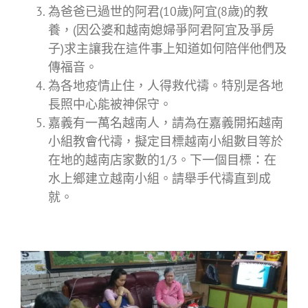
為爸爸已過世的阿君(10歲)阿宜(8歲)的教
養，(因公婆和越南媳婦爭阿君阿宜及爭房
子)求主讓我在這件事上知道如何陪伴他們及
傳福音。
為各地疫情止住，人得救代禱。特別是各地
長照中心能被神保守。
嘉義有一萬名越南人，請為在嘉義開拓越南
小組教會代禱，擬定目標越南小組數目等於
在地的越南店家數的1/3。下一個目標：在
水上鄉建立越南小組。請舉手代禱直到成
就。