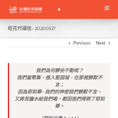
Skip
to
content
旺花代禱信-20200527
Previous
Next
我們為何靜坐不動呢？
我們當聚集，進入堅固城，在那裡靜默不
言；
因為耶和華─我們的神使我們靜默不言，
又將苦膽水給我們喝，都因我們得罪了耶和
華。