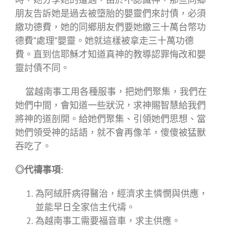
朋友告訴她是過去被墮胎的嬰靈們來討債，必須
繳功德費，她的同鄉朋友們要她繳三十萬台幣功
德費”處理”嬰靈。她就這樣被拿走三十萬功德
費。直到信耶穌才知道真神的教導認罪悔改和嬰
靈討債不同。
當越南事工用各種服事，把她們聚集，我們在
她們中間，會知道一些狀況，求神賜智慧給我們
將神的道剖開。給她們聚集、引領她們思想、當
她們領受神的話語，就不會再像羊，傻傻被猛獸
吞吃了。
◎代禱事項:
為阿絨肝病得醫治，經濟求主憐憫與供應，
並能早日全家信主代禱。
為越南事工需要福音車，求主供應。