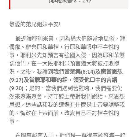
（耶利米書 8：14）
敬愛的弟兄姐妹平安!
最近讀耶利米書，因為猶大追隨當地風俗，拜
偶像、離棄耶和華神，行耶和華眼中不喜悅的
事，耶利米先知預言有強國入侵，因為耶和華懲
罰他們，在一大段耶利米預言猶大將被打敗慘
況，之後，我讀到
我們當聚集
(8:14)及
應當思想
(9:17)及當聽耶和華的話，領受他口中的言語
(9:20)；
是的，當我們遇到苦難時，我們需要仍
然來聚集聚會，持守聽上帝對我們說話，來思想
思想，這些話和我的遭遇有什麼是上帝要調整我
的。悔改在上帝面前，改變自己不討神喜悅的
事。
在服事越南人中，他們是一群很喜歡聚集一起