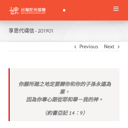
Skip
to
content
享恩代禱信-201901
Previous
Next
你腳所踏之地定要歸你和你的子孫永遠為
業，
因為你專心跟從耶和華－我的神。
（約書亞記 14：9）