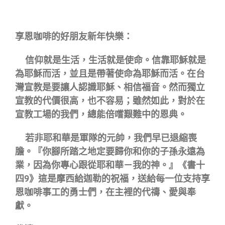
享恩咖啡的好朋友新年快樂：
信仰就是生活，生活就是使命。信靠耶穌就是
為耶穌而活，並且是帶著使命為耶穌而活。在台
灣宣教是要讓人認識耶穌、相信福音。然而獨立
宣教的代價很高，也不容易；雖然如此，對於在
宣教工場的我們，總能倍嚐艱難中的恩典。
若非耶和華是軍隊的元帥，我們早已退縮喪
膽。『你腳所踏之地定要歸你和你的子孫永遠為
業，因為你專心跟從耶和華－我的神。』《書十
四9》這是摩西給迦勒的祝福，送給每一位支持享
恩咖啡事工的勇士們，在主裡的代禱、愛與奉
獻。