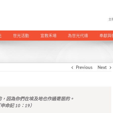
主
光
世光活動
宣教禾場
為世光代禱
奉獻與
Previous
Next
的，因為你們在埃及地也作過寄居的。
申命記 10：19）