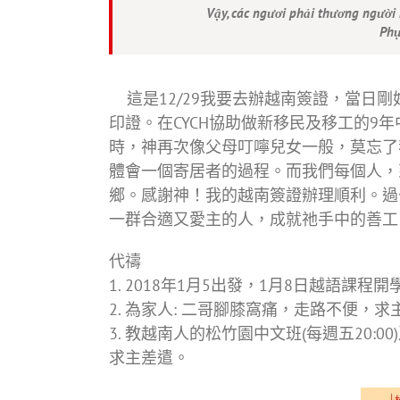
Vậy, các ngươi phải thương người k
Phụ
這是12/29我要去辦越南簽證，當日
印證。在CYCH協助做新移民及移工的9
時，神再次像父母叮嚀兒女一般，莫忘了
體會一個寄居者的過程。而我們每個人，
鄉。感謝神！我的越南簽證辦理順利。過
一群合適又愛主的人，成就祂手中的善工
代禱
1. 2018年1月5出發，1月8日越語課
2. 為家人: 二哥腳膝窩痛，走路不便
3. 教越南人的松竹園中文班(每週五20:0
求主差遣。