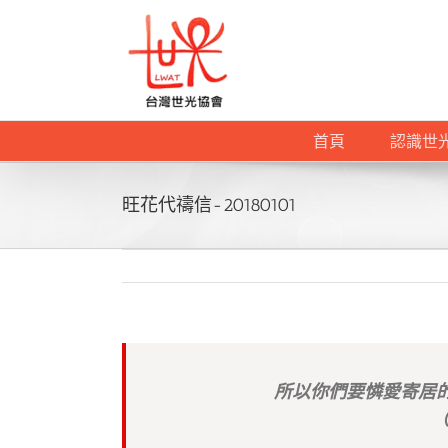
Skip
to
content
首頁
認識世
旺花代禱信-20180101
所以你們要憐愛寄居
（