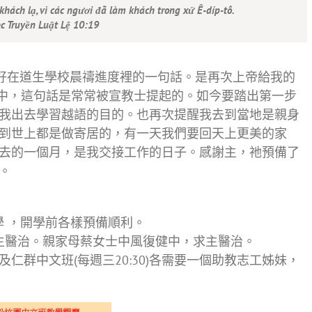
hách lạ, vì các ngươi đã làm khách trong xứ Ê-díp-tô.
c Truyền Luật Lệ 10:19
剛好在道生學校晨禱進度裡的一句話。是再次上帝給我的
年中，這句話是常常被宣教士提起的。如今要踏出第一步
我出去學習越語的目的。也再次提醒我去到當地是親身
到世上都是做寄居的，有一天我們要回天上更美的家
去的一個月，是我交接工作的日子。感謝主，祂預備了
。
程開學 ，開學前各樣預備順利。
，求主醫治。親家母蔡女士中風復健中，求主醫治。
0)及仁群中文班(每週三20:30)各需要一個助教志工姊妹，