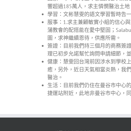
響超過185萬人，求主憐憫醫治土
學習：文彬慧雯的語文學習暫時告
服事：1.求主兼顧敏實小組的信心
蒲教會的配搭能在愛中堅固；Sala
圖，求神繼續恩待，供應所需。
簽證：目前我們持三個月的商務簽
理已初步允諾幫忙詢問申請細節，
健康：慧雯回台灣前因涉水到學校
癒，另外，近日天氣相當炎熱，我
醫治。
生活：目前我們仍住在曼谷市中心
捷運站附近，此地非曼谷市中心，