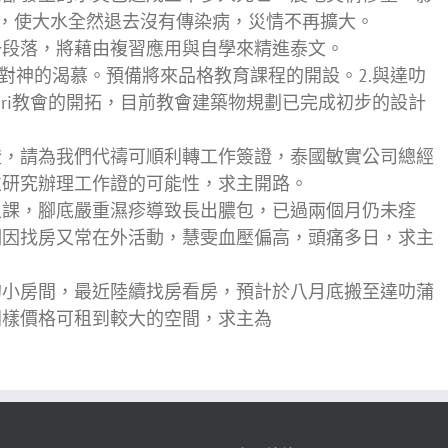
地，使大水全然退去沒有傳染病，災情不再擴大。
一段落，將藉由複習應用與自學來精進泰文。
與對神的渴慕。預備將來品格教育課程的開設。2.與達叻
buri教會的開拓，目前教會建築物規劃已完成初步的設計
證，請為我們代禱可順利轉工作簽證，泰國敏實公司總經
並研究辦理工作證的可能性，求主開路。
上課，腳底嚴重濕疹導致長出膿包，已過兩個月仍未痊
們因找房又常在外活動，慧雯血壓偏高，頭痛多日，求主
的小房間，最近陸續找房看房，預計於八月底搬至達叻蒲
同樣價格可租到較大的空間，求主為