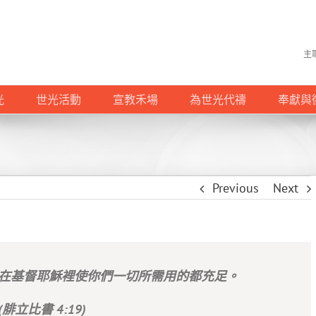
主
光
世光活動
宣教禾場
為世光代禱
奉獻與
Previous
Next
在基督耶穌裡使你們一切所需用的都充足。
(腓立比書 4:19)