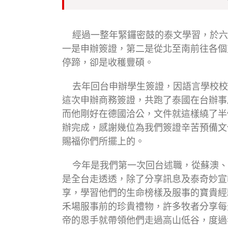
經過一整年緊鑼密鼓的泰文學習，於六
一是申辦簽證，第二是從北至南前往各個
停蹄，卻是收穫豐碩。
去年回台申辦學生簽證，因語言學校校
這次申辦商務簽證，共跑了泰國在台辦事
而他剛好在德國洽公，文件就這樣繞了半
辦完成，感謝幾位為我們簽證辛苦預備文
賜福你們所擺上的。
今年是我們第一次回台述職，從蘇澳、
是全台走透透，除了分享訊息及泰奇妙宣
享，學習他們的生命榜樣及服事的寶貴經
禾場服事前的珍貴禮物，許多牧者分享每
帝的恩手就帶領他們走過高山低谷，度過