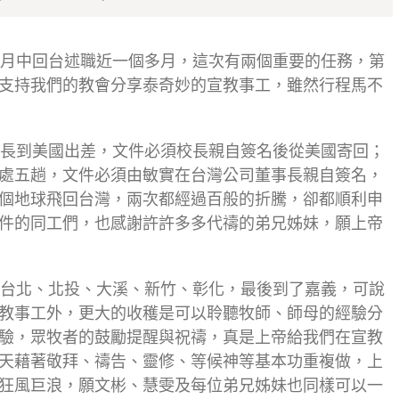
月中回台述職近一個多月，這次有兩個重要的任務，第
支持我們的教會分享泰奇妙的宣教事工，雖然行程馬不
長到美國出差，文件必須校長親自簽名後從美國寄回；
處五趟，文件必須由敏實在台灣公司董事長親自簽名，
個地球飛回台灣，兩次都經過百般的折騰，卻都順利申
件的同工們，也感謝許許多多代禱的弟兄姊妹，願上帝
台北、北投、大溪、新竹、彰化，最後到了嘉義，可說
教事工外，更大的收穫是可以聆聽牧師、師母的經驗分
驗，眾牧者的鼓勵提醒與祝禱，真是上帝給我們在宣教
天藉著敬拜、禱告、靈修、等候神等基本功重複做，上
狂風巨浪，願文彬、慧雯及每位弟兄姊妹也同樣可以一