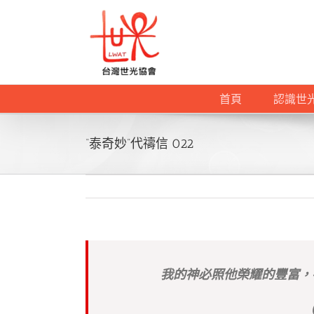
Skip
to
content
首頁
認識世
“泰奇妙”代禱信 022
我的神必照他榮耀的豐富，