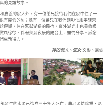
典的見證故事。
和嘉義的家人外，有一位弟兄接待我們在家中住了一
很有度假的fu；還有一位弟兄在我們到彰化服事結束
鬆假期，住在緊鄰湖邊的民宿，窗外湖光山色盡收眼
微風徐徐、伴著美麗夜景的陽台上，盡情分享。感謝
們重新得力。
神的僕人、使女
文彬、慧雯
北部發生的水災已造成三十多人死亡，農地災情慘重，影