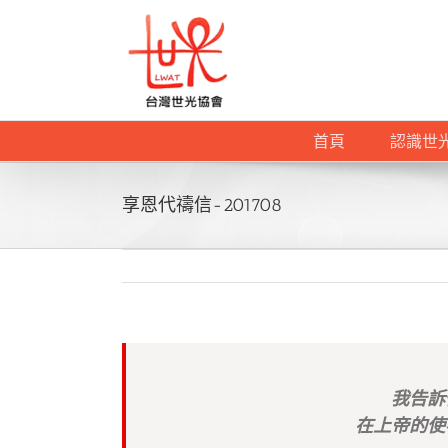
Skip
to
content
首頁
認識世
享恩代禱信-201708
我告訴
在上帝的使