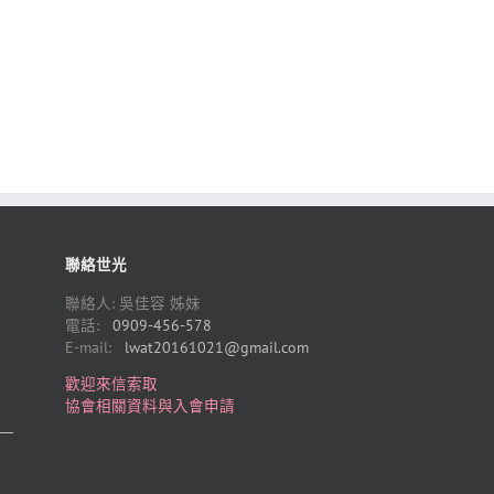
聯絡世光
聯絡人: 吳佳容 姊妹
電話:
0909-456-578
E-mail:
lwat20161021@gmail.com
歡迎來信索取
協會相關資料與入會申請
）