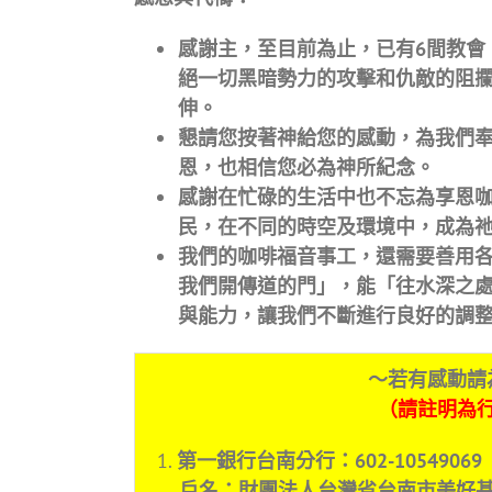
感謝主，至目前為止，已有
6
間教會
絕一切黑暗勢力的攻擊和仇敵的阻
伸。
懇請您按著神給您的感動，為我們
恩，也相信您必為神所紀念。
感謝在忙碌的生活中也不忘為享恩
民，在不同的時空及環境中，成為
我們的咖啡福音事工，還需要善用
我們開傳道的門
」
，能
「
往水深之
與能力，讓我們不斷進行良好的調
～若有感動請
（請註明為
1.
第一銀行台南分行：602-10549069
戶名：財團法人台灣省台南市美好基