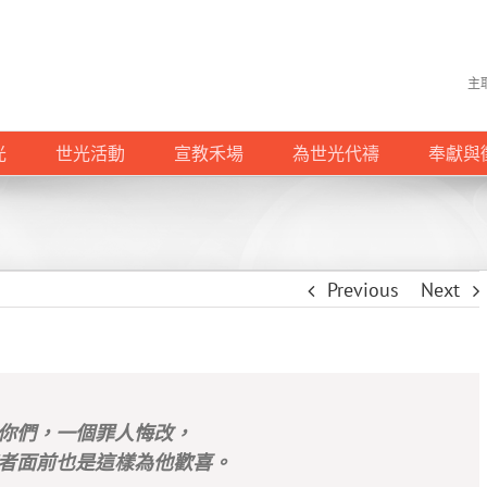
主
光
世光活動
宣教禾場
為世光代禱
奉獻與
Previous
Next
你們，一個罪人悔改，
者面前也是這樣為他歡喜。