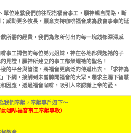
、單位連繫我們前往配搭福音事工，願神親自開路，斷
攔；感動更多牧長，願意支持咖啡福音成為教會事奉的延
奉獻所需的經費，我們為您所付出的每一塊錢都深深感
咖啡事工禱告的每位弟兄姐妹，神在各地都興起祂的子
祂的見證！願神所建立的事工都榮耀祂的聖名！
各樣的平台與管道，將福音更廣泛的傳遞出去，
「
求神為
處
」
下網，接觸到未曾聽聞福音的大眾。懇求主賜下智慧
整和因應，透過福音咖啡，吸引人來認識上帝的愛。
為我們奉獻，奉獻專戶如下～
行動咖啡福音事工奉獻專款）
督教會