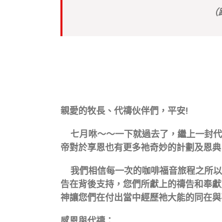
（
親愛的牧長、代禱伙伴們，平安!
七月咻～～一下就過去了，繼上一封代
帝對於享恩也有更多祂奇妙的計劃及恩典
我們相信每一次的咖啡福音旅程之所以
告在背後支持，您們所獻上的禱告和奉獻
神讓您們在付出當中經歷祂大能的同在與
感恩
與代禱
：