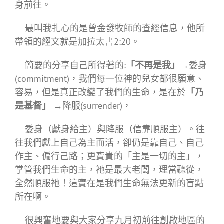
身前往。
最叫我扎心的是曾金發牧師的查經信息，他所
帶領的經文就是加拉太書2:20。
簡要的分享自己所得著的:
「不再是我」→
委身
(commitment)，我們每一位神的兒女都很願意、
容易，但是真正改變了我們的生命，是在於
「乃
是基督」 →
降服(surrender)，
委身（獻身給主）與降服（信靠順服主）。往
往我們獻上自己為主而活，卻仍是靠自己、自己
作主、偏行己路；更寶貴的「主是一切的主」，
掌管我們生命的主，祂是最大老闆，理當聽從，
全然順服祂！這實在是我們生命無法更新的盲點
所在啊。
很興奮地要與大家分享九月初前往創啟地區的