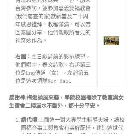
傳道和弟兄姊妹共十一位，前來
台灣參訪，並參加嘉義雙福教會
(我們屬靈的家)獻新堂及二十周
年感恩禮拜，收穫滿滿，可以帶
回泰國分享，他們親眼所看見的
神奇妙作為。
右圖：
主日獻詩前的彩排練習，
他們唱中、泰文詩歌。右起第三
位是Eng傳道（女）。左起第五
位是這次領隊Kun- Baul.
感謝神
!
梅姬
颱風來襲，學院校園裡除了教室與女
生宿舍二樓漏水不斷外，都十分平安。
請代
禱
:
上面這一對大專學生輔導夫婦，讓校
園福音事工與教會有美好配搭，建造這世代