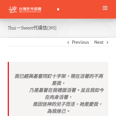
Skip
to
content
Thai－Sweet代禱信(395)
Previous
Next
我已經與基督同釘十字架，現在活著的不再
是我，
乃是基督在我裡面活著。並且我如今
在肉身活著，
是因信神的兒子而活，祂是愛我，
為我捨己。