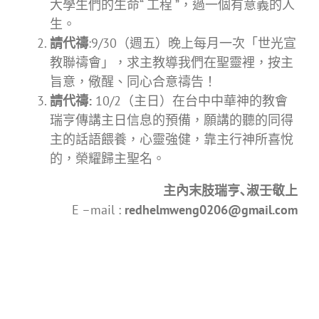
大學生們的生命“ 工程 ”，過一個有意義的人
生。
請代禱
:9/30（週五）晚上每月一次「世光宣
教聯禱會」，求主教導我們在聖靈裡，按主
旨意，儆醒、同心合意禱告！
請代
禱
:
10/2（主日）在台中中華神的教會
瑞亨傳講主日信息的預備，願講的聽的同得
主的話語餵養，心靈強健，靠主行神所喜悅
的，榮耀歸主聖名。
主內末肢瑞亨､淑壬敬上
E –mail :
redhelmweng0206@gmail.com