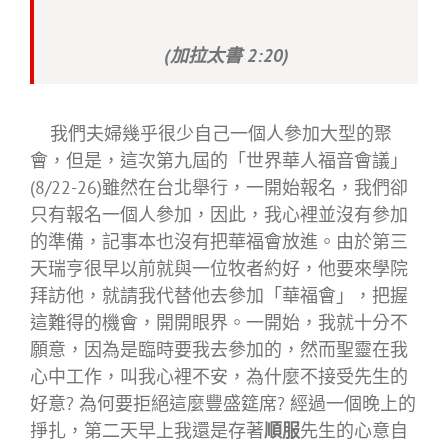
(加拉太書 2:20)
我們夫婦幾乎很少自己一個人參加大型的聚
會，但是，這次第九屆的「世界華人福音會議」
(8/22-26)雖然在台北舉行，一開始報名，我們卻
只有報名一個人參加，因此，我心裡並沒有參加
的準備，記事本也沒有把華福會放進。由於第三
天瑞亨很早以前就與一位牧者約好，他要來學院
拜訪他，就請我代替他去參加「華福會」，把握
這難得的機會，開開眼界。一開始，我就十分不
願意，因為是臨時要我去參加的，然而聖靈在我
心中工作，叫我心裡不安，為什麼不接受先生的
好意? 為何要拒絕這麼豐盛筵席? 經過一個晚上的
掙扎，第二天早上我還是存著
順服
先生的心意自