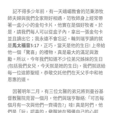
記不得多少年前，有一天峨嵋教會的范秉添牧
師夫婦與我們全家剛好相遇，范牧師身上經常帶
著一盒小小的金句卡片，他實在是個好牧者。於
是，請我們每人可以從盒子內，拿出一張金句卡
並且讀出它；我永遠不會忘記，輪到瑞亨讀的就
是
馬太福音3:17
，正巧，當天是他的生日! 上帝給
他一個「驚喜」的禮物，真是最大的滿足與激
勵。所以，今年我們知道不少位弟兄姊妹的生日
(包括我們女兒，今天就是她的生日)，我們就送給
每一位這節聖經，恭敬交託他們在天父手中和祂
恩惠的道。
因著明年二月，有三位北醫的弟兄將到曼谷基
督教醫院見習一個月，他們與瑞亨聯絡:「可否每
個月有一次與他們一齊禱告?」哇! 真是阿們，他
們是「玩」認真的，儆醒地在預備自己的心前