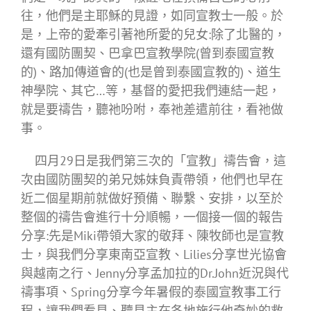
往，他們是主耶穌的見證，如同宣教士一般。於
是，上帝的愛牽引著祂所愛的兒女:除了北醫的，
還有國防團契、巴拿巴宣教學院(曾到泰國宣教
的)、路加傳道會的(也是曾到泰國宣教的)、道生
神學院、其它…等，基督的愛把我們連結一起，
就是要禱告，聽祂吩咐，奉祂差遣前往，看祂做
事。
四月29日是我們第三次的「宣教」禱告會，這
次由國防團契的弟兄姊妹負責帶領，他們也早在
近二個星期前就做好預備、聯繫、安排，以至於
整個的禱告會進行十分順暢，一個接一個的報告
分享:先是Miki帶領大家的敬拜、陳牧師也是宣教
士，與我們分享東南亞宣教、Lilies分享世光協會
與越南之行、Jenny分享孟加拉的Dr.John近況與代
禱事項、Spring分享今年暑假的泰國宣教事工行
程，讓我們看見、聽見主在各地施行他奇妙的救