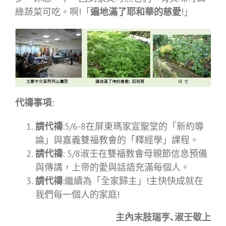
綠蔬菜可吃。啊!「
遍地滿了耶和華的慈愛
!」
代禱事項
:
請代禱
:5/6-8在屏東瑪家宣聖堂的「新約導
論」與嘉義雙福教會的「釋經學」課程。
請代禱
: 5/8淑壬在雙福教會母親節信息預備
與傳講，上帝的愛與話語充滿每個人。
請代禱
:繼續為「全家歸主」!主快快成就在
我們每一個人的家庭!
主內末肢瑞亨､淑壬敬上