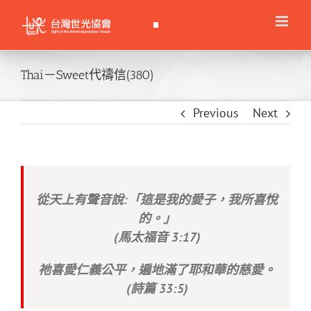
Skip
to
content
Thai－Sweet代禱信(380)
Previous
Next
從天上有聲音說:「這是我的愛子，我所喜悅
的。」
(馬太福音 3:17)
祂喜愛仁義公平，遍地滿了耶和華的慈愛。
(詩篇 33:5)