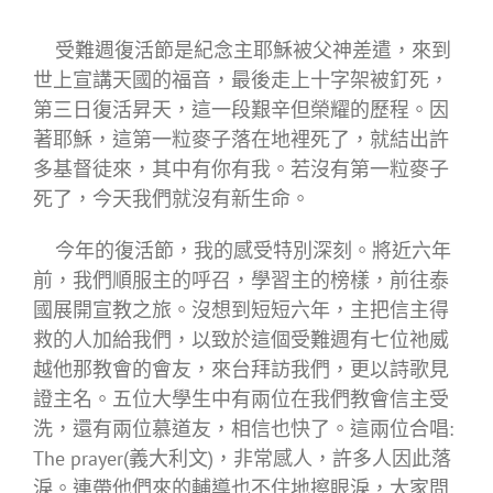
受難週復活節是紀念主耶穌被父神差遣，來到
世上宣講天國的福音，最後走上十字架被釘死，
第三日復活昇天，這一段艱辛但榮耀的歷程。因
著耶穌，這第一粒麥子落在地裡死了，就結出許
多基督徒來，其中有你有我。若沒有第一粒麥子
死了，今天我們就沒有新生命。
今年的復活節，我的感受特別深刻。將近六年
前，我們順服主的呼召，學習主的榜樣，前往泰
國展開宣教之旅。沒想到短短六年，主把信主得
救的人加給我們，以致於這個受難週有七位祂威
越他那教會的會友，來台拜訪我們，更以詩歌見
證主名。五位大學生中有兩位在我們教會信主受
洗，還有兩位慕道友，相信也快了。這兩位合唱:
The prayer(義大利文)，非常感人，許多人因此落
淚。連帶他們來的輔導也不住地擦眼淚，大家問