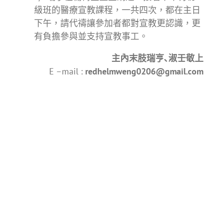
級班的醫療宣教課程，一共四次，都在主日
下午，請代禱讓參加者都對宣教更認識，更
有負擔參與並支持宣教事工。
主內末肢瑞亨､淑壬敬上
E –mail :
redhelmweng0206@gmail.com