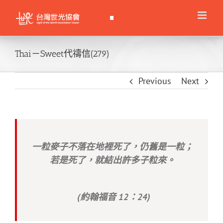
Skip
to
content
Thai－Sweet代禱信(279)
Previous
Next
一粒麥子不落在地裡死了，仍舊是一粒；
若是死了，就結出許多子粒來。
(約翰福音 12：24)