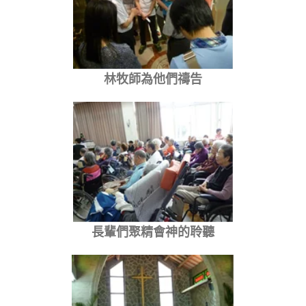
林牧師為他們禱告
長輩們聚精會神的聆聽