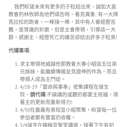
我們盼望未來有更多的子粒結出來，誠如大直
教會的林牧師為他們禱告時，看見異象: 有一大隊
馬拉松的跑者，一棒接一棒，其中有人會經歷苦
難，是胃痛的折磨，但是主會帶領，引導這一大
群。感謝主，經歷死亡的痛苦卻結出許多子粒來!
代禱事項
:
求主帶領祂威越他那教會大專小組這五位弟
兄姊妹，能繼續傳揚並見證神的作為，而且
帶領人成為主門徒。
4/28-29「靈命與事奉」密集課程在道生
院，
請代禱
:
不論講的或聽的都蒙主祝福，得
著主的更新而重新得力!
4/30在嘉義有泰短宣小組聚集，盼望每一位
參加者都有豐富的收穫。
5/4瑞亨在楊梅宣聖堂講道，接著下午有初