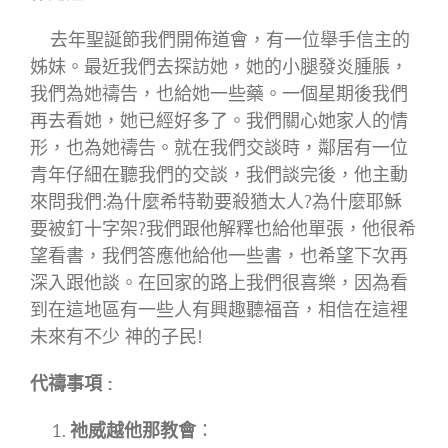
去年聖誕節我們開佈道會，有一位舉手信主的
姊妹。最近我們去探訪她，她的小腿發炎腫脹，
我們為她禱告，也給她一些藥。一個星期後我們
再去看她，她已經好多了。我們關心她家人的情
形，也為她禱告。就在我們交談時，鄰居有一位
青年仔細在聽我們的交談，我們談完後，他主動
來問我們:為什麼希特勒要殺猶太人?為什麼耶穌
要被釘十字架?我們跟他解釋也給他單張，他很希
望看書，我們答應他給他一些書，也希望下次再
深入跟他談。在回家的路上我們很喜樂，因為看
到在這地區有一些人有興趣聽福音，相信在這裡
未來有不少 神的子民!
代禱事項
:
祂威越他那教會
：