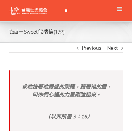
Skip
to
content
Thai－Sweet代禱信(179)
Previous
Next
求祂按著祂豐盛的榮耀，藉著祂的靈，
叫你們心裡的力量剛強起來。
（以弗所書 3：16）