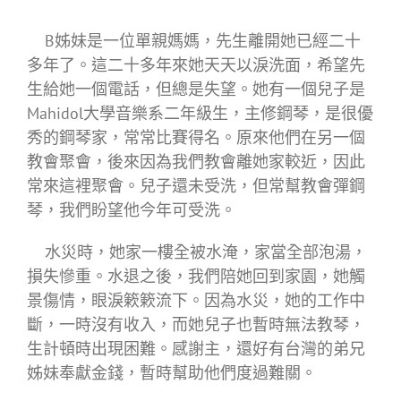
B姊妹是一位單親媽媽，先生離開她已經二十
多年了。這二十多年來她天天以淚洗面，希望先
生給她一個電話，但總是失望。她有一個兒子是
Mahidol大學音樂系二年級生，主修鋼琴，是很優
秀的鋼琴家，常常比賽得名。原來他們在另一個
教會聚會，後來因為我們教會離她家較近，因此
常來這裡聚會。兒子還未受洗，但常幫教會彈鋼
琴，我們盼望他今年可受洗。
水災時，她家一樓全被水淹，家當全部泡湯，
損失慘重。水退之後，我們陪她回到家園，她觸
景傷情，眼淚簌簌流下。因為水災，她的工作中
斷，一時沒有收入，而她兒子也暫時無法教琴，
生計頓時出現困難。感謝主，還好有台灣的弟兄
姊妹奉獻金錢，暫時幫助他們度過難關。