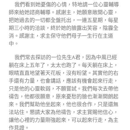
我們看到她憂傷的心情，特地請一位心靈輔導
師來給她諮商輔導。感謝主，她願意敞開心靈，
把她過去的一切都全盤托出，一連五星期，每星
期三小時的洽談，終於她的臉露出笑容，陰霾全
消。感謝主，求主保守他們母子一生行在主道
中。
我們常去探訪的一位先生A君，因為中風已經
躺在床上五年了，太太也跑了。每天躺在床上，
眼睛直直地望著天花板，沒有盼望。其實他的右
手還有力量，也會講話，應該有機會起來行走，
只是他的心靈軟弱，不願嘗試。我們每次去帶他
禱告，他都很願意，原來憂愁的臉也漸漸開朗起
來。我們幫助他坐起來，他也很合作，只是還無
法站住。懇請大家為他禱告，求主賞賜他信心，
讓他心裡的力量剛強起來，可以起來行走，為主
作見證。