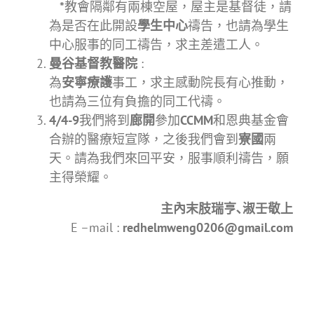
*
教會隔鄰有兩棟空屋，屋主是基督徒，請
為是否在此開設
學生中心
禱告，也請為學生
中心服事的同工禱告，求主差遣工人。
曼谷基督教醫院
:
為
安寧療護
事工，求主感動院長有心推動，
也請為三位有負擔的同工代禱。
4/4-9
我們將到
廊開
參加
CCMM
和恩典基金會
合辦的醫療短宣隊，之後我們會到
寮國
兩
天。請為我們來回平安，服事順利禱告，願
主得榮耀。
主內末肢瑞亨､淑壬敬上
E –mail :
redhelmweng0206@gmail.com