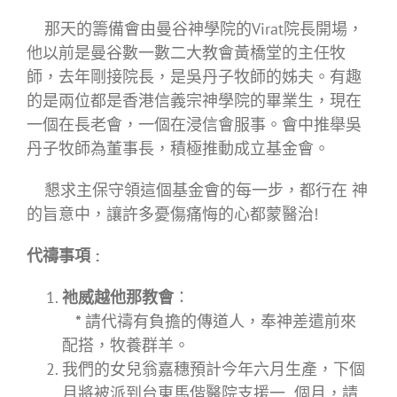
那天的籌備會由曼谷神學院的Virat院長開場，
他以前是曼谷數一數二大教會黃橋堂的主任牧
師，去年剛接院長，是吳丹子牧師的姊夫。有趣
的是兩位都是香港信義宗神學院的畢業生，現在
一個在長老會，一個在浸信會服事。會中推舉吳
丹子牧師為董事長，積極推動成立基金會。
懇求主保守領這個基金會的每一步，都行在 神
的旨意中，讓許多憂傷痛悔的心都蒙醫治!
代禱事項
:
祂威越他那教會
：
*
請代禱有負擔的傳道人，奉神差遣前來
配搭，牧養群羊。
我們的女兒翁嘉穗預計今年六月生產，下個
月將被派到台東馬偕醫院支援一 個月，請