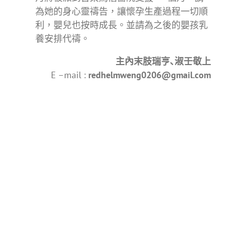
為她的身心靈禱告，讓懷孕生產過程一切順
利，嬰兒也按時成長。並請為之後的嬰孩乳
養安排代禱。
主內末肢瑞亨､淑壬敬上
E –mail :
redhelmweng0206@gmail.com