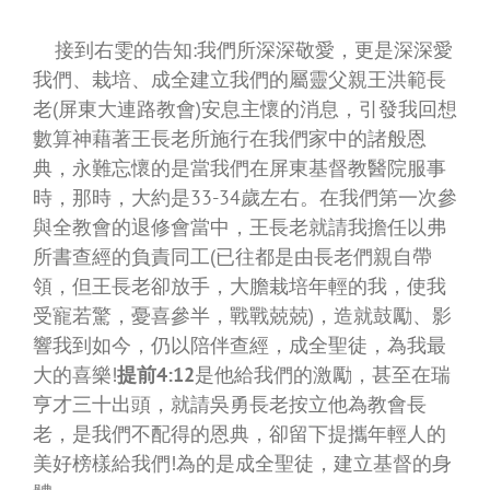
接到右雯的告知:我們所深深敬愛，更是深深愛
我們、栽培、成全建立我們的屬靈父親王洪範長
老(屏東大連路教會)安息主懷的消息，引發我回想
數算神藉著王長老所施行在我們家中的諸般恩
典，永難忘懷的是當我們在屏東基督教醫院服事
時，那時，大約是33-34歲左右。在我們第一次參
與全教會的退修會當中，王長老就請我擔任以弗
所書查經的負責同工(已往都是由長老們親自帶
領，但王長老卻放手，大膽栽培年輕的我，使我
受寵若驚，憂喜參半，戰戰兢兢)，造就鼓勵、影
響我到如今，仍以陪伴查經，成全聖徒，為我最
大的喜樂!
提前4:12
是他給我們的激勵，甚至在瑞
亨才三十出頭，就請吳勇長老按立他為教會長
老，是我們不配得的恩典，卻留下提攜年輕人的
美好榜樣給我們!為的是成全聖徒，建立基督的身