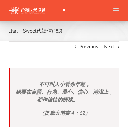
Skip
to
content
Thai－Sweet代禱信(185)
Previous
Next
不可叫人小看你年輕，
總要在言語、行為、愛心、信心、清潔上，
都作信徒的榜樣。
（提摩太前書 4：12）