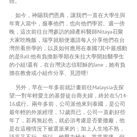
體。
如今，神賜我們恩典，讓我們一直在大學生與
年青人當中，服事他們，也向他們學習。週一傍
晚，這次前往台灣參訪的婦產科醫師Nitaya召聚
大家吃晚飯，瑞亨就順便邀請每人分享他們在台
灣所看所學的，以及如何應用在泰國?其中最感動
的是Ball:他有負擔新學期在朱拉大學開始醫學生
的小組!還有，在台灣決志信耶穌的Jane，她有負
擔在教會或小組作分享、見證哩!
另外，早在一年多前就計畫前往Malaysia去探
望:一對年輕愛主的基督徒台商夫婦，終於在5/14-
16成行。兩年多前，公司派他來到泰國，是公司
最年輕的外派經理，32歲而已，公司一直虧好些
年了，若再無起色，就必須考慮是否要撤廠，他
是在這種情況下被選派來的；加上人生地不熟，
語言又不行，所以，他壓力極大，常常胃痛，但