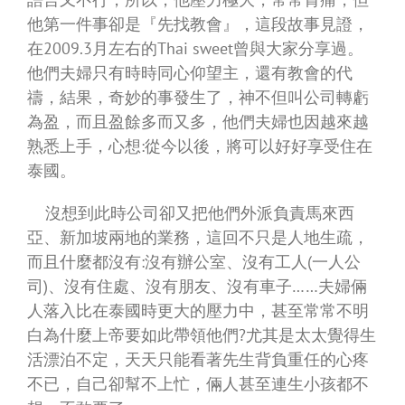
他第一件事卻是『先找教會』，這段故事見證，
在2009.3月左右的Thai sweet曾與大家分享過。
他們夫婦只有時時同心仰望主，還有教會的代
禱，結果，奇妙的事發生了，神不但叫公司轉虧
為盈，而且盈餘多而又多，他們夫婦也因越來越
熟悉上手，心想:從今以後，將可以好好享受住在
泰國。
沒想到此時公司卻又把他們外派負責馬來西
亞、新加坡兩地的業務，這回不只是人地生疏，
而且什麼都沒有:沒有辦公室、沒有工人(一人公
司)、沒有住處、沒有朋友、沒有車子……夫婦倆
人落入比在泰國時更大的壓力中，甚至常常不明
白為什麼上帝要如此帶領他們?尤其是太太覺得生
活漂泊不定，天天只能看著先生背負重任的心疼
不已，自己卻幫不上忙，倆人甚至連生小孩都不