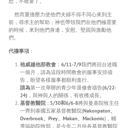
想，不敢要了。
然而重擔壓力使他們夫婦不得不同心來到主
前，尋求主的幫助；神也帶領我們在他們極需要
的時候，來到他們身邊，安慰、堅固與激勵他
們。
代禱事項
:
祂威越他那教會
：
6/11-7/9
我們將回台述職
一個月，請為這段時間教會的服事安排禱
告，盼望各樣服事都順利進行。
請為
第一次舉辦的青少年退修會禱告
(6/22-
24)
，與神與人的關係，有收穫成長。
基督教醫院
: 5/30和6/6-8
將與曼基院牧主任
一齊到泰國五家基督教醫院(
Nakonpaton、
Overbrook、Prey、Makan、Mackomic
)，輔
導協助院牧部，是今年二月份各基督教醫院