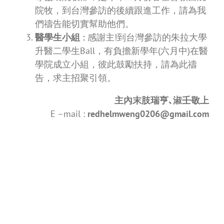
院牧，到台灣參訪的後續跟進工作，請為我
們禱告能切實幫助他們。
醫學生小組
:
感謝主!到台灣參訪的朱拉大學
升醫二學生Ball，有負擔新學年(六月中)在醫
學院成立小組，彼此鼓勵扶持，請為此禱
告，求主招聚引領。
主內末肢瑞亨､淑壬敬上
E –mail :
redhelmweng0206@gmail.com